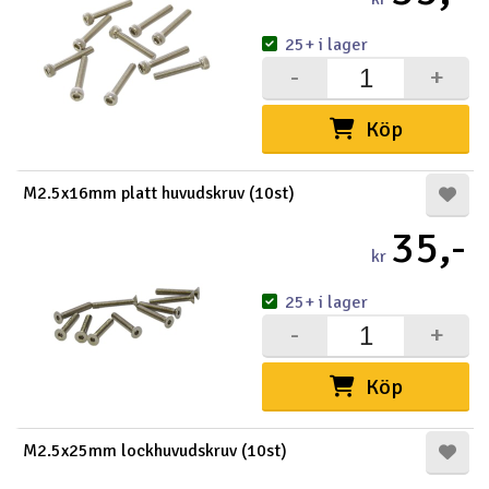
25+ i lager
-
+
Köp
M2.5x16mm platt huvudskruv (10st)
35,-
kr
25+ i lager
-
+
Köp
M2.5x25mm lockhuvudskruv (10st)