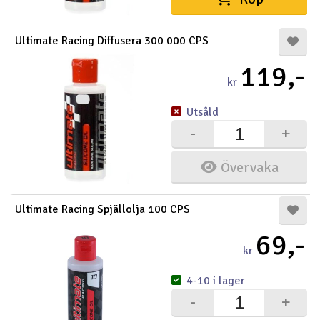
Ultimate Racing Diffusera 300 000 CPS
119,-
kr
Utsåld
-
+
Övervaka
Ultimate Racing Spjällolja 100 CPS
69,-
kr
4-10 i lager
-
+