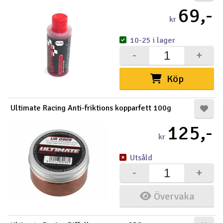
69,-
kr
10-25 i lager
-
+
Köp
Ultimate Racing Anti-friktions kopparfett 100g
125,-
kr
Utsåld
-
+
Övervaka