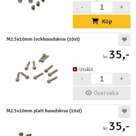
-
+
Köp
M2.5x10mm lockhuvudskruv (10st)
35,-
kr
Utsåld
-
+
Övervaka
M2.5x10mm platt huvudskruv (10st)
35,-
kr