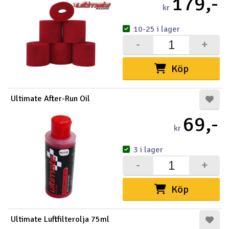
179,-
kr
Outlet
10-25 i lager
-
+
Radioutrustning
Köp
Raketer
Scooter & elfordon
Ultimate After-Run Oil
69,-
Smarthem, lek och hobby
V
kr
Solenergi
Hä
3 i lager
Vi
-
+
Verktyg, utrustning och tillbehör
Köp
Al
Presentkort
Di
Ultimate Luftfilterolja 75ml