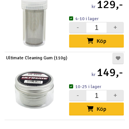
129,-
kr
4-10 i lager
-
+
Köp
Ultimate Cleaning Gum (110g)
149,-
kr
10-25 i lager
-
+
Köp