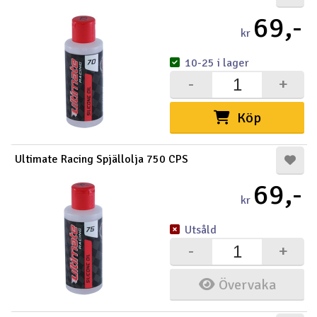
69,-
kr
10-25 i lager
-
+
Köp
Ultimate Racing Spjällolja 750 CPS
69,-
kr
Utsåld
-
+
Övervaka