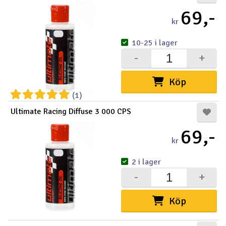
69,-
kr
10-25 i lager
-
+
Köp
(1)
Ultimate Racing Diffuse 3 000 CPS
69,-
kr
2 i lager
-
+
Köp