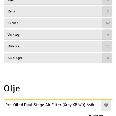
Båtar
Rens
2
Drönare
Skruer
62
Drönare för FPV
Verktøy
4
Diverse
11
Flygplan
Kulelager
6
Helikopter
V
Kamerautrustning
Olje
Modellbygg- och byggsatser
Modelljärnväg
Pre-Oiled Dual-Stage Air Filter (Xray XB8/9) 6stk
Motor & tillbehör