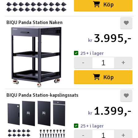
Köp
BIQU Panda Station Naken
3.995,-
kr
25+ i lager
-
+
Köp
BIQU Panda Station-kapslingssats
1.399,-
kr
25+ i lager
-
+