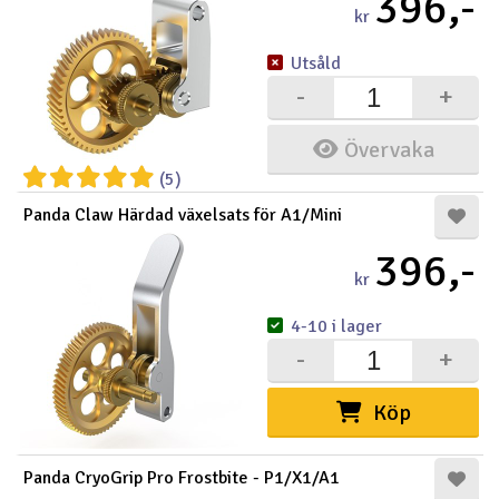
396,-
kr
Utsåld
-
+
Övervaka
(5)
Panda Claw Härdad växelsats för A1/Mini
396,-
kr
4-10 i lager
-
+
Köp
Panda CryoGrip Pro Frostbite - P1/X1/A1