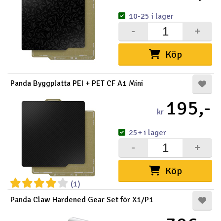
10-25 i lager
-
+
Köp
Panda Byggplatta PEI + PET CF A1 Mini
195,-
kr
25+ i lager
-
+
Köp
(1)
Panda Claw Hardened Gear Set för X1/P1