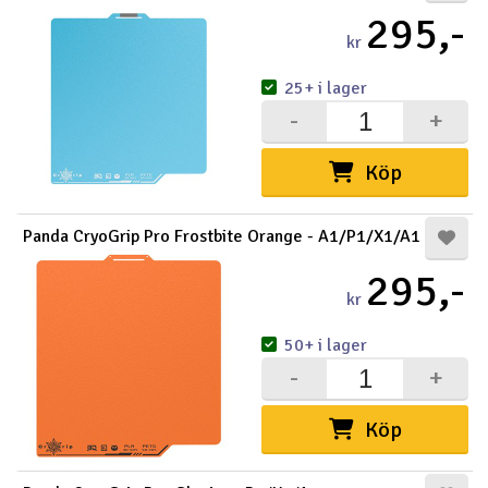
295,-
kr
25+ i lager
-
+
Köp
Panda CryoGrip Pro Frostbite Orange - A1/P1/X1/A1
295,-
kr
50+ i lager
-
+
Köp