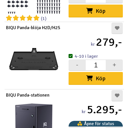
Köp
(1)
BIQU Panda-blöja H2D/H2S
279,-
kr
4-10 i lager
-
+
Köp
BIQU Panda-stationen
5.295,-
kr
Åpne för status