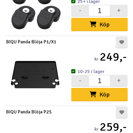
25+ i lager
-
+
Köp
BIQU Panda Blöja P1/X1
249,-
kr
10-25 i lager
-
+
Köp
BIQU Panda Blöja P2S
259,-
kr