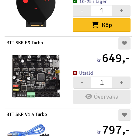
10-25 i lager
-
+
Köp
BTT SKR E3 Turbo
649,-
kr
Utsåld
-
+
Övervaka
BTT SKR V1.4 Turbo
797,-
kr