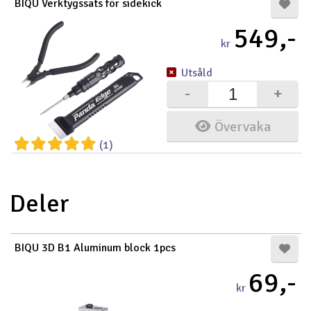
BIQU Verktygssats för sidekick
549,-
kr
Utsåld
-
+
Övervaka
(1)
Deler
BIQU 3D B1 Aluminum block 1pcs
69,-
kr