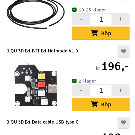
10-25 i lager
-
+
Köp
BIQU 3D B1 BTT B1 Hotmode V1.0
196,-
kr
2 i lager
-
+
Köp
BIQU 3D B1 Data cable USB type C