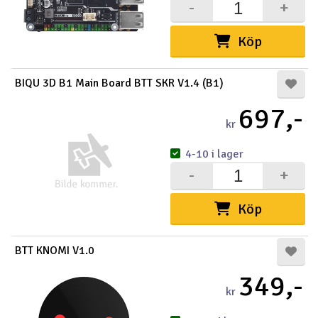
-
+
Köp
BIQU 3D B1 Main Board BTT SKR V1.4 (B1)
697,-
kr
4-10 i lager
-
+
Köp
BTT KNOMI V1.0
349,-
kr