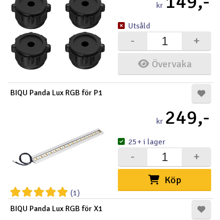
149,-
kr
Utsåld
-
+
Övervaka
BIQU Panda Lux RGB för P1
249,-
kr
25+ i lager
-
+
Köp
(1)
BIQU Panda Lux RGB för X1