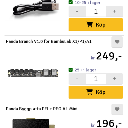
10-25 i lager
-
+
Köp
Panda Branch V1.0 för BambuLab X1/P1/A1
249,-
kr
25+ i lager
-
+
Köp
Panda Byggplatta PEI + PEO A1 Mini
196,-
kr