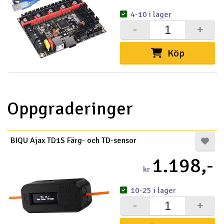
4-10 i lager
-
+
Köp
Oppgraderinger
BIQU Ajax TD1S Färg- och TD-sensor
1.198,-
kr
10-25 i lager
-
+