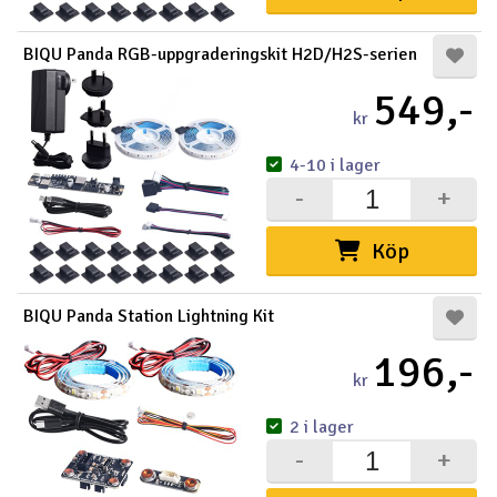
BIQU Panda RGB-uppgraderingskit H2D/H2S-serien
549,-
kr
4-10 i lager
-
+
Köp
BIQU Panda Station Lightning Kit
196,-
kr
2 i lager
-
+