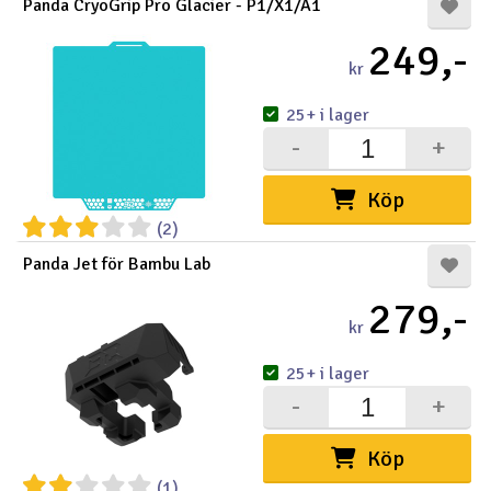
Panda CryoGrip Pro Glacier - P1/X1/A1
249,-
kr
25+ i lager
-
+
Köp
(2)
Panda Jet för Bambu Lab
279,-
kr
25+ i lager
-
+
Köp
(1)