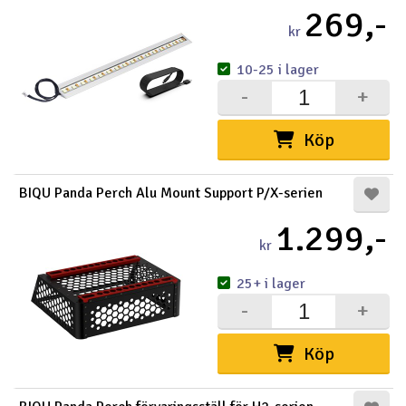
269,-
kr
10-25 i lager
-
+
Köp
BIQU Panda Perch Alu Mount Support P/X-serien
1.299,-
kr
25+ i lager
-
+
Köp