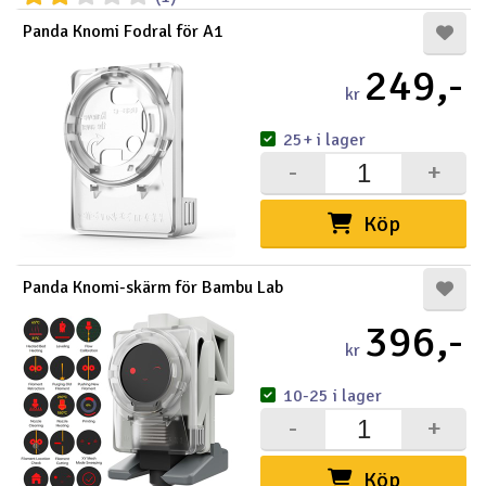
Panda Knomi Fodral för A1
249,-
kr
25+ i lager
-
+
Köp
Panda Knomi-skärm för Bambu Lab
396,-
kr
10-25 i lager
-
+
Köp