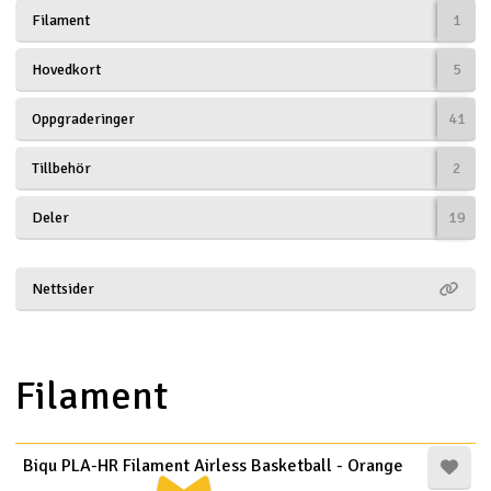
Filament
1
Båtar
Hovedkort
5
Drönare
Oppgraderinger
41
Drönare för FPV
Tillbehör
2
Flygplan
Deler
19
Helikopter
Nettsider
V
Kamerautrustning
Modellbygg- och byggsatser
Filament
Modelljärnväg
Biqu PLA-HR Filament Airless Basketball - Orange
Motor & tillbehör