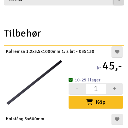
Båtar
Drönare
Tilbehør
Drönare för FPV
Kolremsa 1.2x3.5x1000mm 1: a bit - 035130
Flygplan
45,-
Helikopter
kr
V
10-25 i lager
Kamerautrustning
-
+
Modellbygg- och byggsatser
Köp
Modelljärnväg
Kolstång 5x600mm
Motor & tillbehör