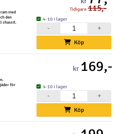
kr
115,-
Tidigare
 gram med
och den
4-10 i lager
l chassit.
-
+
Köp
169,-
kr
am.
jäder för
4-10 i lager
-
+
Köp
199,-