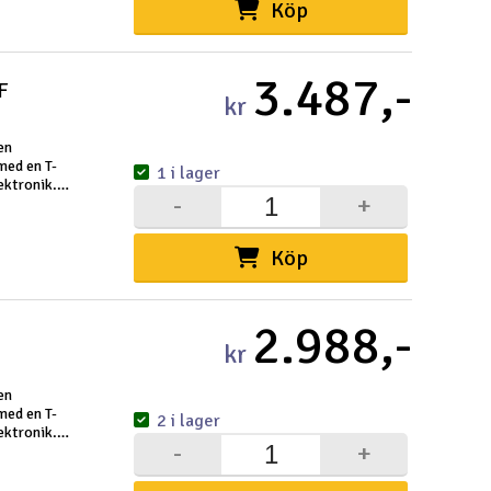
Köp
Spa
3.487,-
Skr
F
kr
Töm
en
med en T-
1 i lager
ektronik.
-
+
 är ritad i
Köp
2.988,-
kr
en
med en T-
2 i lager
ektronik.
-
+
 är ritad i