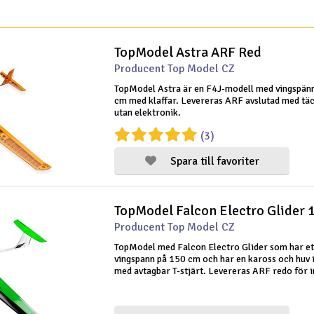
TopModel Astra ARF Red
Producent Top Model CZ
TopModel Astra är en F4J-modell med vingspän
cm med klaffar. Levereras ARF avslutad med tä
utan elektronik.
(3)
Spara till favoriter
TopModel Falcon Electro Glider
Producent Top Model CZ
TopModel med Falcon Electro Glider som har et
vingspann på 150 cm och har en kaross och huv i
med avtagbar T-stjärt. Levereras ARF redo för i
av elektronik. Modellen har skevroder, sidorör 
höjdroder. Modellen har även en tv