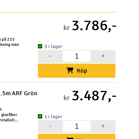
Snabblän
3.786,-
kr
Paket
Köpvil
Distri
Frakt 
Datas
Intern
Garant
Infoka
Logoty
Ångerf
Betaln
Tävlin
Om Ele
n på 215
ckning men
3 i lager
-
+
Köp
Välko
3.487,-
 1.5m ARF Grön
Log
kr
Dit
t
 glasfiber
1 i lager
Din
nstallation
-
+
och
Mom