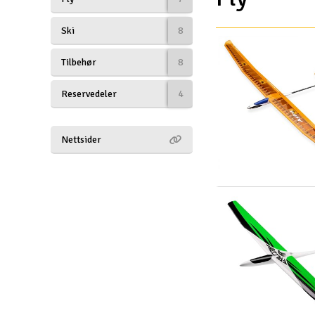
Drönare
Ski
8
Drönare för FPV
Tilbehør
8
Flygplan
Reservedeler
4
Helikopter
Kamerautrustning
Nettsider
Modellbygg- och byggsatser
Modelljärnväg
Motor & tillbehör
Outlet
Radioutrustning
Raketer