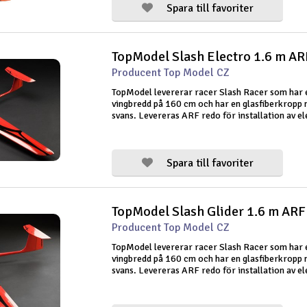
Spara till favoriter
TopModel Slash Electro 1.6 m AR
Producent Top Model CZ
TopModel levererar racer Slash Racer som har 
vingbredd på 160 cm och har en glasfiberkropp 
svans. Levereras ARF redo för installation av el
Modellen har balansroder, sidorör och roder och
original oracover. Modellen ä
Spara till favoriter
TopModel Slash Glider 1.6 m ARF
Producent Top Model CZ
TopModel levererar racer Slash Racer som har 
vingbredd på 160 cm och har en glasfiberkropp 
svans. Levereras ARF redo för installation av el
Modellen har balansroder, sidorör och roder och
original oracover. Denna vers