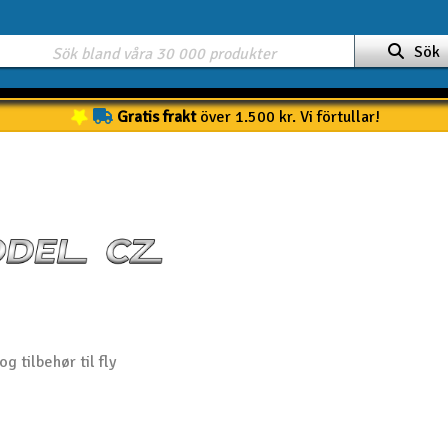
Sök
Gratis frakt
över 1.500 kr. Vi förtullar!
og tilbehør til fly