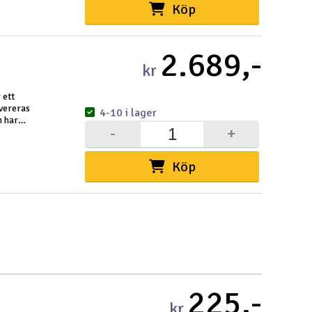
Köp
2.689,-
kr
 ett
vereras
4-10 i lager
n har
-
+
Köp
225,-
kr