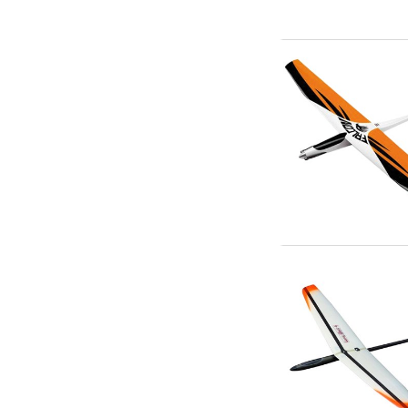
Scooter & elfordon
Smarthem, lek och hobby
Solenergi
Verktyg, utrustning och tillbehör
Presentkort