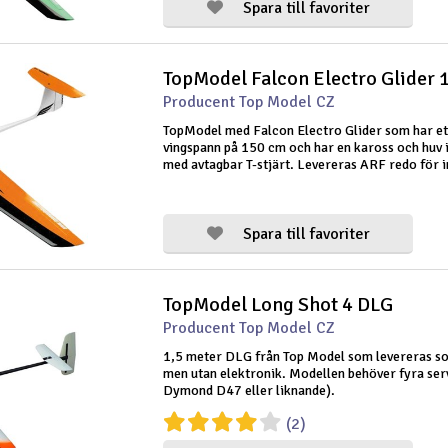
Spara till favoriter
Producent Top Model CZ
TopModel med Falcon Electro Glider som har et
vingspann på 150 cm och har en kaross och huv i
med avtagbar T-stjärt. Levereras ARF redo för i
av elektronik. Modellen har skevroder, sidorör 
höjdroder. Modellen har även en tv
Spara till favoriter
TopModel Long Shot 4 DLG
Producent Top Model CZ
1,5 meter DLG från Top Model som levereras s
men utan elektronik. Modellen behöver fyra serv
Dymond D47 eller liknande).
(2)