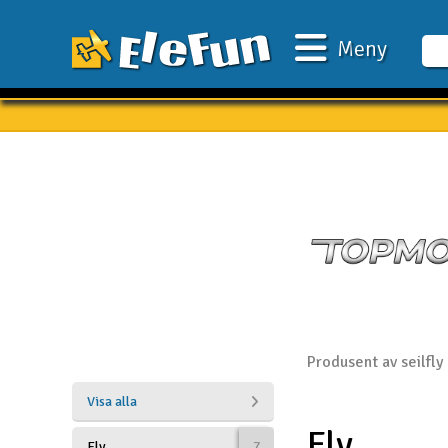
Meny
Veckans erbjudande
Outlet
Mina favoriter
Present kort
3D-print
Batteri & laddare
Bilar
Produsent av seilfly 
Bilbana
Visa alla
Fly
Båtar
Fly
7