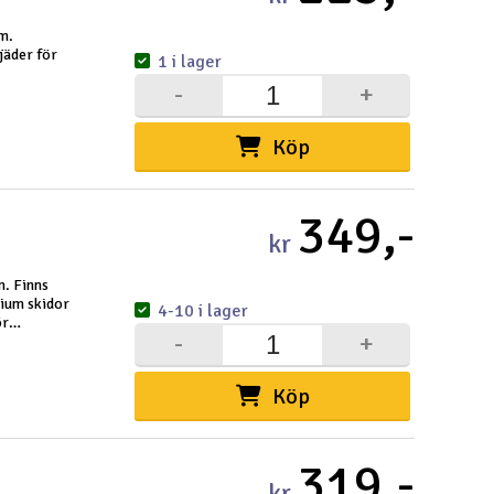
am.
jäder för
1 i lager
-
+
Köp
349,-
kr
m. Finns
dium skidor
4-10 i lager
ör
-
+
Köp
319,-
kr