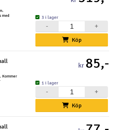
am.
as med
3 i lager
-
+
Köp
85,-
all
kr
am. Kommer
r
1 i lager
-
+
Köp
77,-
all