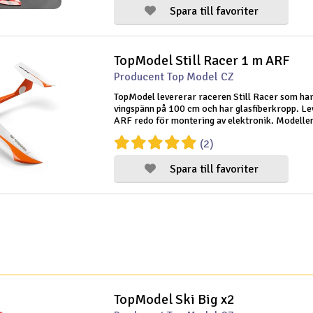
Spara till favoriter
TopModel Still Racer 1 m ARF
Producent Top Model CZ
TopModel levererar raceren Still Racer som har
vingspänn på 100 cm och har glasfiberkropp. Le
ARF redo för montering av elektronik. Modelle
balansroder och höjderoder och är ritad i
(2)
originalöverdrag.
Spara till favoriter
TopModel Ski Big x2