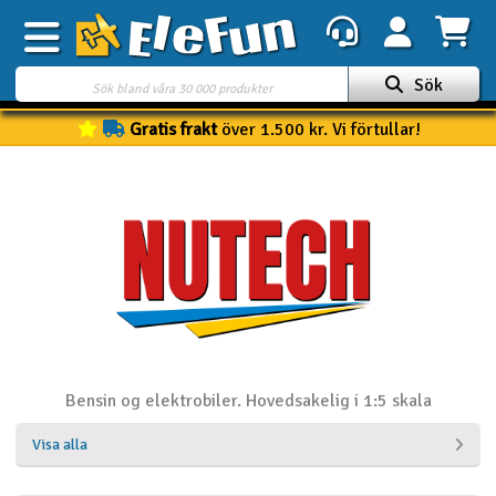
Sök
Gratis frakt
över 1.500 kr. Vi förtullar!
Veckans erbjudande
Outlet
Mina favoriter
K
Present kort
3D-print
Batteri & laddare
Bensin og elektrobiler. Hovedsakelig i 1:5 skala
Bilar
Visa alla
Bilbana