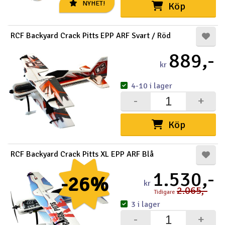
NYHET!
Köp
RCF Backyard Crack Pitts EPP ARF Svart / Röd
889,-
kr
4-10 i lager
-
+
Köp
RCF Backyard Crack Pitts XL EPP ARF Blå
1.530,-
-26%
kr
2.065,-
Tidigare
3 i lager
-
+