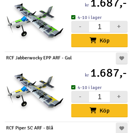
1.687,-
kr
4-10 i lager
-
+
Köp
RCF Jabberwocky EPP ARF - Gul
1.687,-
kr
4-10 i lager
-
+
Köp
RCF Piper SC ARF - Blå