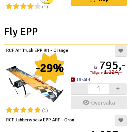
(1)
Fly EPP
RCF Air Truck EPP Kit - Orange
795,-
-29%
kr
1.124,-
Tidigare
Utsåld
-
+
Övervaka
(1)
RCF Jabberwocky EPP ARF - Grön