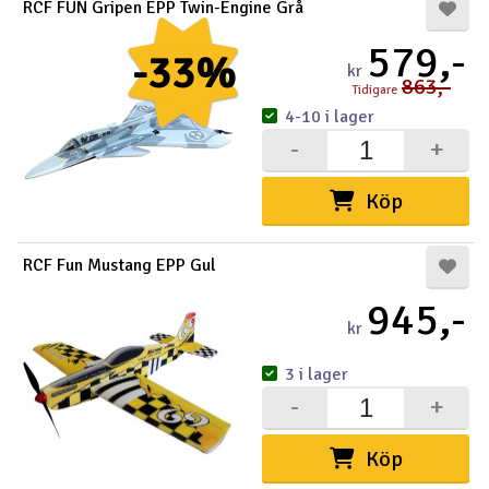
RCF FUN Gripen EPP Twin-Engine Grå
579,-
-33%
kr
863,-
Tidigare
4-10 i lager
-
+
Köp
RCF Fun Mustang EPP Gul
945,-
kr
3 i lager
-
+
Köp