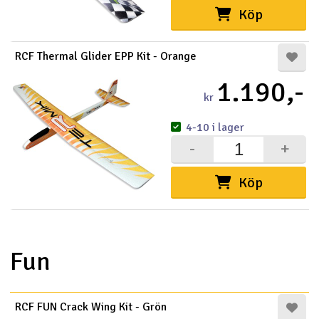
Köp
RCF Thermal Glider EPP Kit - Orange
1.190,-
kr
4-10 i lager
-
+
Köp
Fun
RCF FUN Crack Wing Kit - Grön