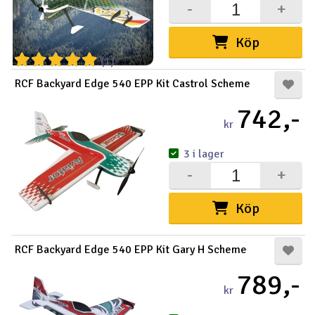
-
+
Köp
(1)
RCF Backyard Edge 540 EPP Kit Castrol Scheme
742,-
kr
3 i lager
-
+
Köp
RCF Backyard Edge 540 EPP Kit Gary H Scheme
789,-
kr