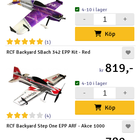
4-10 i lager
-
+
Köp
(1)
RCF Backyard SBach 342 EPP Kit - Red
819,-
kr
4-10 i lager
-
+
Köp
(4)
RCF Backyard Step One EPP ARF - Akce 1000