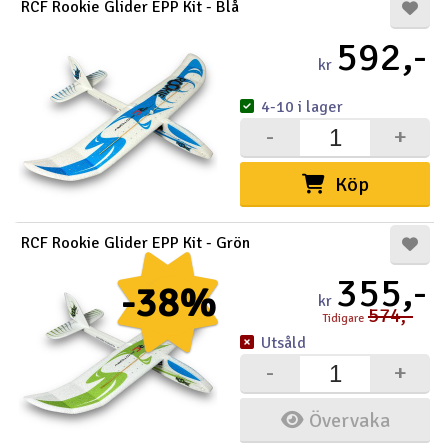
RCF Rookie Glider EPP Kit - Blå
592,-
kr
4-10 i lager
-
+
Köp
RCF Rookie Glider EPP Kit - Grön
355,-
-38%
kr
574,-
Tidigare
Utsåld
-
+
Övervaka