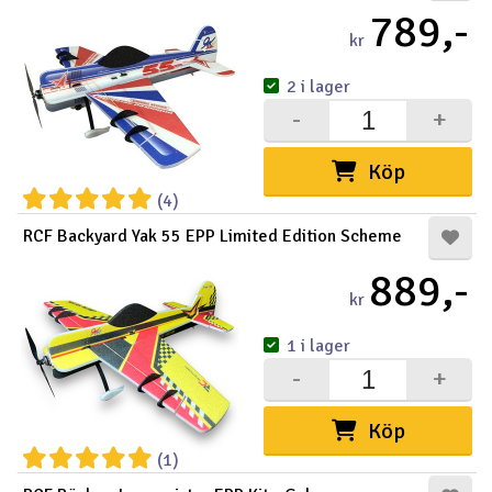
789,-
kr
2 i lager
-
+
Köp
(4)
RCF Backyard Yak 55 EPP Limited Edition Scheme
889,-
kr
1 i lager
-
+
Köp
(1)