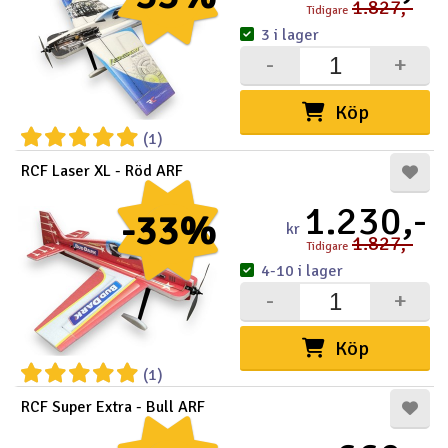
1.827,-
Tidigare
3 i lager
-
+
Köp
(1)
RCF Laser XL - Röd ARF
1.230,-
-33%
kr
1.827,-
Tidigare
4-10 i lager
-
+
Köp
(1)
RCF Super Extra - Bull ARF