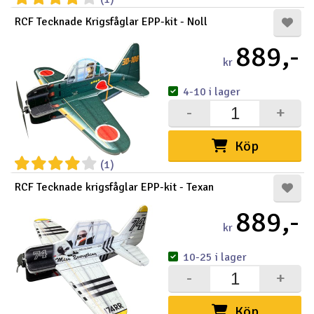
RCF Tecknade Krigsfåglar EPP-kit - Noll
889,-
kr
4-10 i lager
-
+
Köp
(1)
RCF Tecknade krigsfåglar EPP-kit - Texan
889,-
kr
10-25 i lager
-
+
Köp