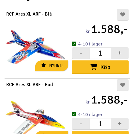
Outlet
RCF Ares XL ARF - Blå
1.588,-
Radioutrustning
kr
Raketer
4-10 i lager
-
+
Scooter & elfordon
NYHET!
Köp
Smarthem, lek och hobby
V
RCF Ares XL ARF - Röd
Solenergi
Hä
Vi
1.588,-
Verktyg, utrustning och tillbehör
kr
Al
4-10 i lager
Presentkort
Di
-
+