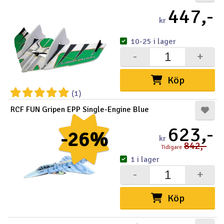
447,-
kr
10-25 i lager
-
+
Köp
(1)
RCF FUN Gripen EPP Single-Engine Blue
623,-
-26%
kr
842,-
Tidigare
1 i lager
-
+
Köp