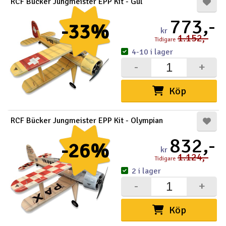
RCF Bücker Jungmeister EPP Kit - Gul
773,-
-33%
kr
1.152,-
Tidigare
4-10 i lager
-
+
Köp
RCF Bücker Jungmeister EPP Kit - Olympian
832,-
-26%
kr
1.124,-
Tidigare
2 i lager
-
+
Köp