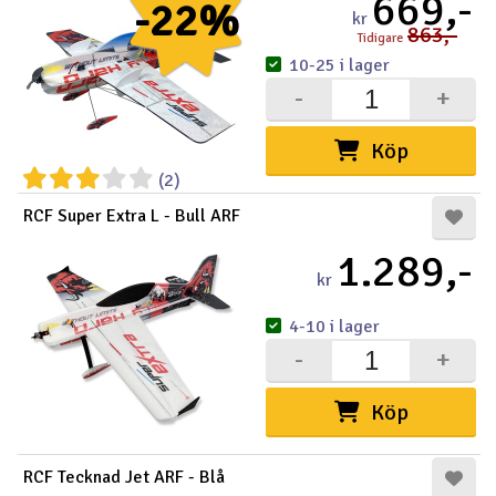
669,-
-22%
kr
863,-
Tidigare
10-25 i lager
-
+
Köp
(2)
RCF Super Extra L - Bull ARF
1.289,-
kr
4-10 i lager
-
+
Köp
RCF Tecknad Jet ARF - Blå