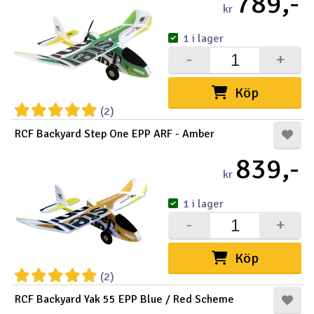
789,-
kr
1 i lager
-
+
Köp
(2)
RCF Backyard Step One EPP ARF - Amber
839,-
kr
1 i lager
-
+
Köp
(2)
RCF Backyard Yak 55 EPP Blue / Red Scheme