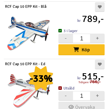
RCF Cap 10 EPP Kit - Blå
789,-
kr
3 i lager
-
+
Köp
RCF Cap 10 EPP Kit - Ed
515,-
-33%
kr
766,-
Tidigare
Utsåld
-
+
Övervaka