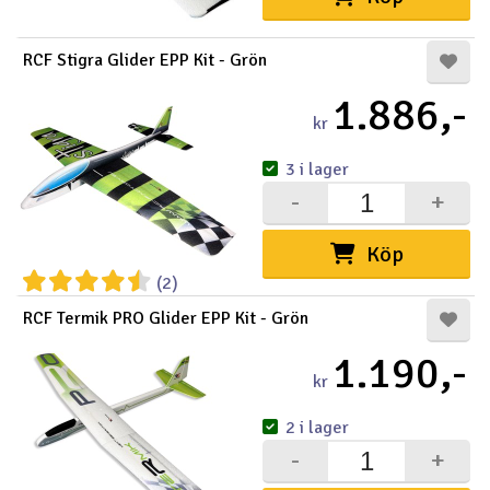
RCF Stigra Glider EPP Kit - Grön
1.886,-
kr
3 i lager
-
+
Köp
(2)
RCF Termik PRO Glider EPP Kit - Grön
1.190,-
kr
2 i lager
-
+