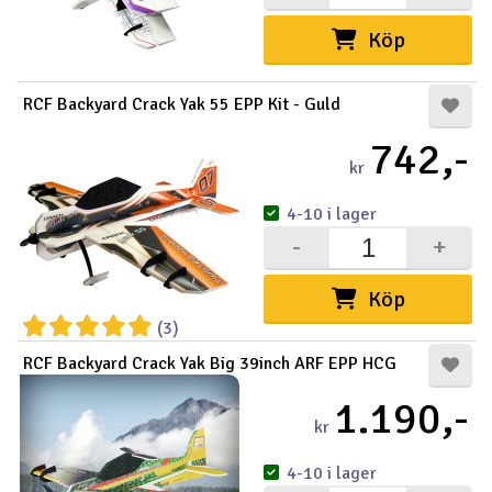
Köp
RCF Backyard Crack Yak 55 EPP Kit - Guld
742,-
kr
4-10 i lager
-
+
Köp
(3)
RCF Backyard Crack Yak Big 39inch ARF EPP HCG
1.190,-
kr
4-10 i lager