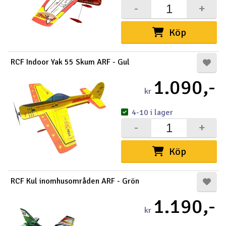
-
+
Köp
RCF Indoor Yak 55 Skum ARF - Gul
1.090,-
kr
4-10 i lager
-
+
Köp
RCF Kul inomhusområden ARF - Grön
1.190,-
kr