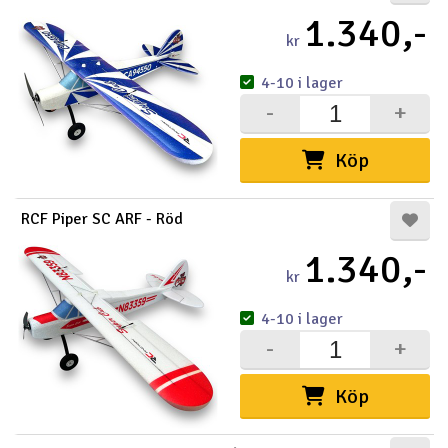
1.340,-
kr
4-10 i lager
-
+
Köp
RCF Piper SC ARF - Röd
1.340,-
kr
4-10 i lager
-
+
Köp