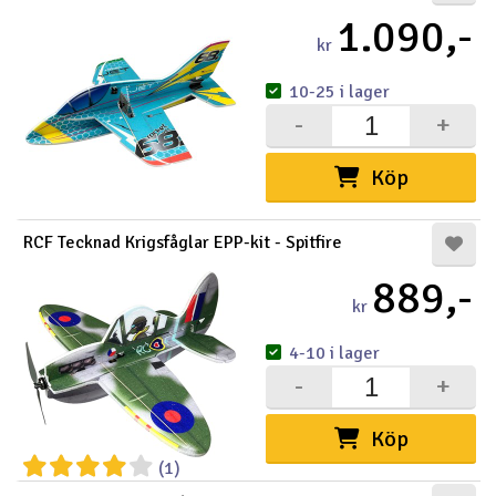
1.090,-
kr
10-25 i lager
-
+
Köp
RCF Tecknad Krigsfåglar EPP-kit - Spitfire
889,-
kr
4-10 i lager
-
+
Köp
(1)