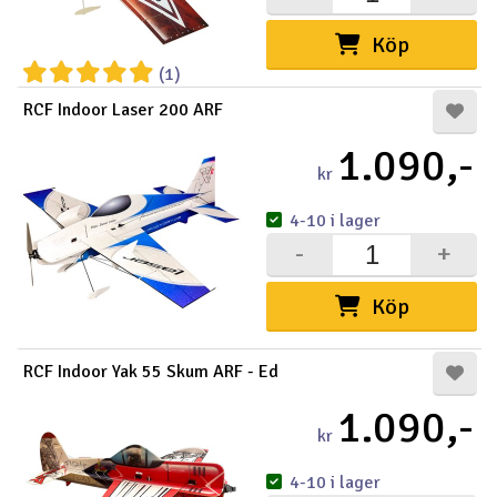
Köp
(1)
RCF Indoor Laser 200 ARF
1.090,-
kr
4-10 i lager
-
+
Köp
RCF Indoor Yak 55 Skum ARF - Ed
1.090,-
kr
4-10 i lager