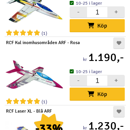
10-25 i lager
-
+
Köp
(1)
RCF Kul inomhusområden ARF - Rosa
1.190,-
kr
10-25 i lager
-
+
Köp
(1)
RCF Laser XL - Blå ARF
1.230,-
-33%
kr