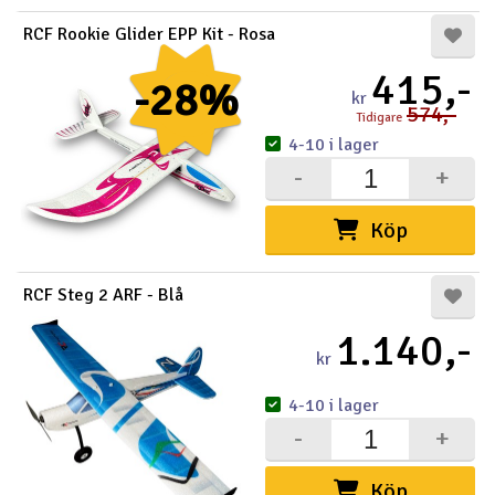
RCF Rookie Glider EPP Kit - Rosa
415,-
-28%
kr
574,-
Tidigare
4-10 i lager
-
+
Köp
RCF Steg 2 ARF - Blå
1.140,-
kr
4-10 i lager
-
+
Köp