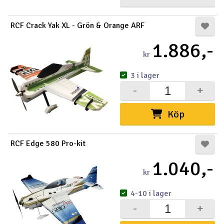
RCF Crack Yak XL - Grön & Orange ARF
1.886,-
kr
3 i lager
-
+
Köp
RCF Edge 580 Pro-kit
1.040,-
kr
4-10 i lager
-
+