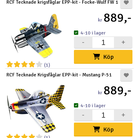
RCF Tecknade krigsfåglar EPP-kit - Focke-Wulf FW 1
889,-
kr
4-10 i lager
-
+
Köp
(1)
RCF Tecknade Krigsfåglar EPP-kit - Mustang P-51
889,-
kr
4-10 i lager
-
+
Köp
(1)