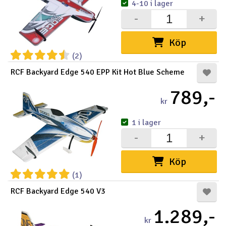
4-10 i lager
-
+
Köp
(2)
RCF Backyard Edge 540 EPP Kit Hot Blue Scheme
789,-
kr
1 i lager
-
+
Köp
(1)
RCF Backyard Edge 540 V3
1.289,-
kr