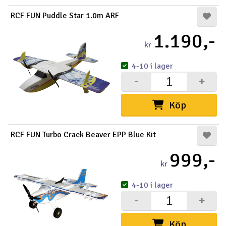
RCF FUN Puddle Star 1.0m ARF
1.190,-
kr
4-10 i lager
-
+
Köp
RCF FUN Turbo Crack Beaver EPP Blue Kit
999,-
kr
4-10 i lager
-
+
Köp