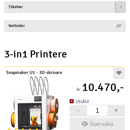
Tilbehør
1
Båtar
Drönare
Nettsider
Drönare för FPV
3-in1 Printere
Flygplan
Helikopter
Snapmaker U1 - 3D-skrivare
V
Kamerautrustning
10.470,-
kr
Modellbygg- och byggsatser
Utsåld
-
+
Modelljärnväg
Övervaka
Motor & tillbehör