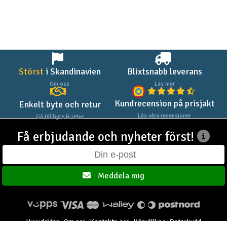
Störst
i Skandinavien
Blixtsnabb leverans
Om oss
Läs mer
Kundrecension på prisjakt
Enkelt byte och retur
Läs våra recensioner
Gå till byte & retur
Få erbjudande och nyheter först!
Meddela mig
Huvudsidan
Om oss
Kontakta oss
Köpvillkor
Dataskydd