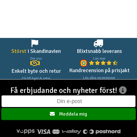
Outlet
Radioutrustning
Raketer
Störst
i Skandinavien
Blixtsnabb leverans
Scooter & elfordon
Om oss
Läs mer
Kundrecension på prisjakt
Enkelt byte och retur
Smarthem, lek och hobby
V
Läs våra recensioner
Gå till byte & retur
Solenergi
Få erbjudande och nyheter först!
Hä
Vi
Verktyg, utrustning och tillbehör
Meddela mig
Al
Presentkort
Di