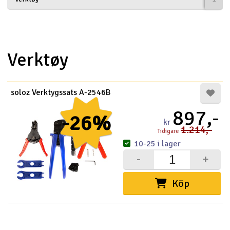
Båtar
Drönare
Verktøy
Drönare för FPV
soloz Verktygssats A-2546B
Flygplan
897,-
-26%
Helikopter
kr
1.214,-
Tidigare
V
10-25 i lager
Kamerautrustning
-
+
Modellbygg- och byggsatser
Köp
Modelljärnväg
Motor & tillbehör