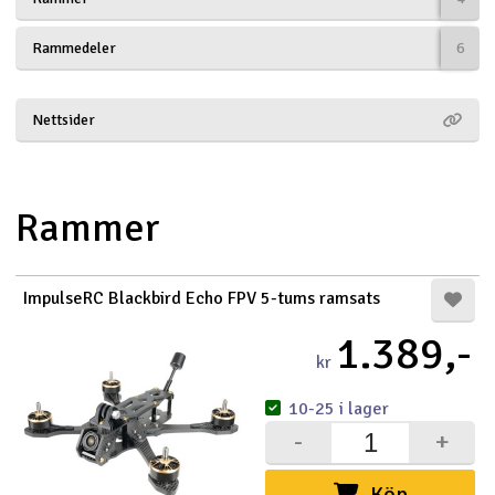
Båtar
Rammedeler
6
Drönare
Nettsider
Drönare för FPV
Flygplan
Rammer
Helikopter
V
ImpulseRC Blackbird Echo FPV 5-tums ramsats
Kamerautrustning
1.389,-
kr
Modellbygg- och byggsatser
10-25 i lager
Modelljärnväg
-
+
Motor & tillbehör
Köp