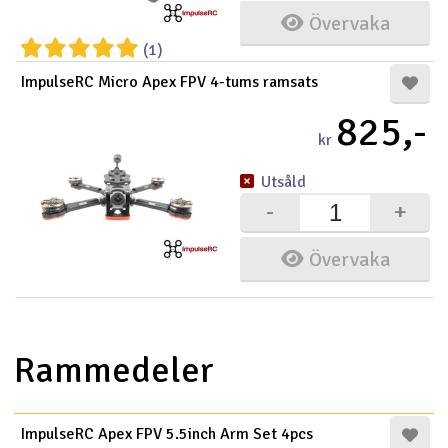
Övervaka
(1)
ImpulseRC Micro Apex FPV 4-tums ramsats
825,-
kr
Utsåld
-
+
Övervaka
Rammedeler
ImpulseRC Apex FPV 5.5inch Arm Set 4pcs