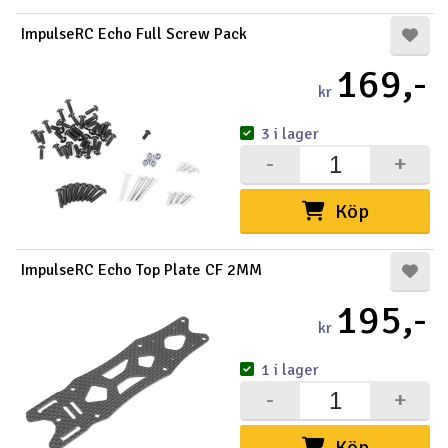
ImpulseRC Echo Full Screw Pack
169,-
kr
3 i lager
-
+
Köp
ImpulseRC Echo Top Plate CF 2MM
195,-
kr
1 i lager
-
+
Köp