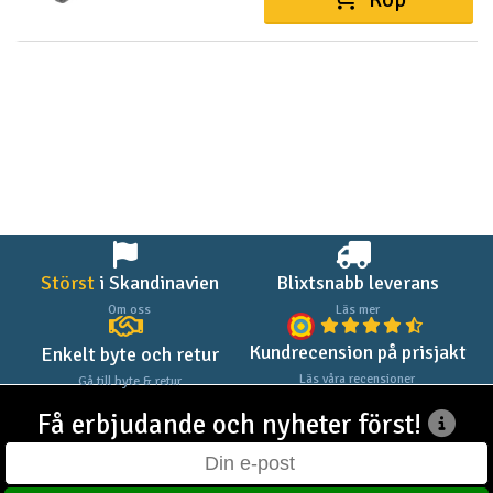
Störst
i Skandinavien
Blixtsnabb leverans
Om oss
Läs mer
Kundrecension på prisjakt
Enkelt byte och retur
Läs våra recensioner
Gå till byte & retur
Få erbjudande och nyheter först!