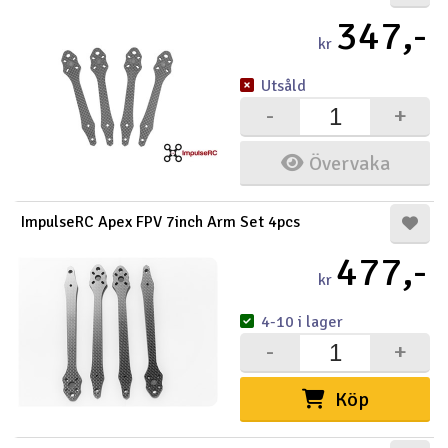
347,-
kr
Utsåld
-
+
Övervaka
ImpulseRC Apex FPV 7inch Arm Set 4pcs
477,-
kr
4-10 i lager
-
+
Köp