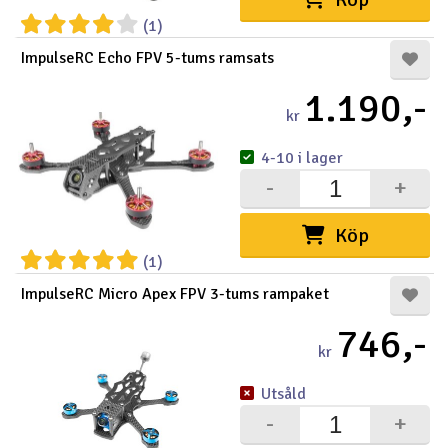
(1)
Outlet
ImpulseRC Echo FPV 5-tums ramsats
Radioutrustning
1.190,-
kr
Raketer
4-10 i lager
-
+
Scooter & elfordon
Köp
Smarthem, lek och hobby
V
(1)
Solenergi
Hä
ImpulseRC Micro Apex FPV 3-tums rampaket
Vi
746,-
Verktyg, utrustning och tillbehör
kr
Al
Presentkort
Utsåld
Di
-
+