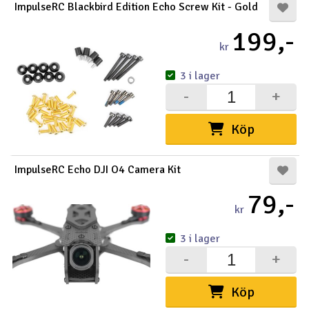
ImpulseRC Blackbird Edition Echo Screw Kit - Gold
199,-
kr
3 i lager
-
+
Köp
ImpulseRC Echo DJI O4 Camera Kit
79,-
kr
3 i lager
-
+
Köp