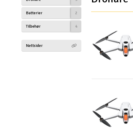
Drönare
Batterier
2
Drönare för FPV
Tilbehør
4
Flygplan
Helikopter
Nettsider
Kamerautrustning
Modellbygg- och byggsatser
Modelljärnväg
Motor & tillbehör
Outlet
Radioutrustning
Raketer