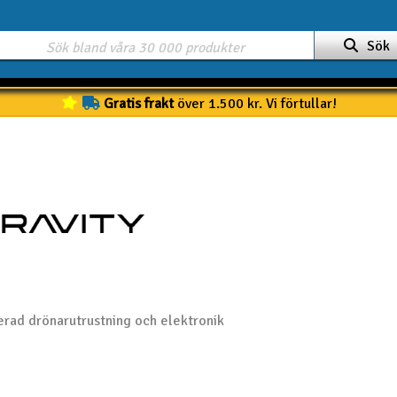
Sök
Gratis frakt
över 1.500 kr. Vi förtullar!
erad drönarutrustning och elektronik