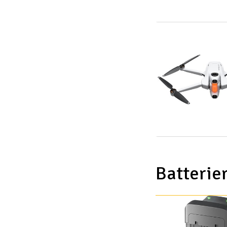
Scooter & elfordon
Smarthem, lek och hobby
Solenergi
Verktyg, utrustning och tillbehör
Presentkort
Batterie