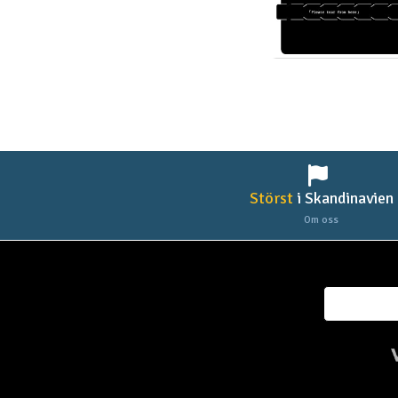
Störst
i Skandinavien
Om oss