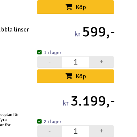
Köp
599,-
bbla linser
kr
1 i lager
-
+
Köp
3.199,-
kr
iceplan för
Fyra
2 i lager
ar för
-
+
 rabatt vid