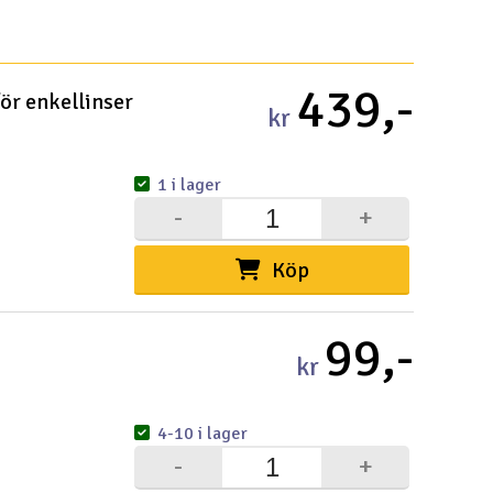
439,-
för enkellinser
kr
1 i lager
-
+
Köp
99,-
kr
4-10 i lager
-
+