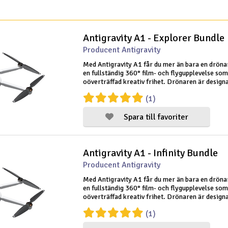
Antigravity A1 - Explorer Bundle
Producent Antigravity
Med Antigravity A1 får du mer än bara en drönar
en fullständig 360° film- och flygupplevelse som
oöverträffad kreativ frihet. Drönaren är design
resenärer, innehållsskapare, familjer och de som
(1)
enkel och intuitiv drön
Spara till favoriter
Antigravity A1 - Infinity Bundle
Producent Antigravity
Med Antigravity A1 får du mer än bara en drönar
en fullständig 360° film- och flygupplevelse som
oöverträffad kreativ frihet. Drönaren är design
resenärer, innehållsskapare, familjer och de som
(1)
enkel och intuitiv drön