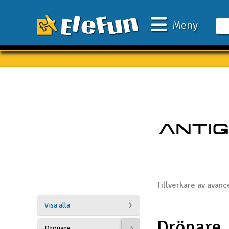
Meny
Veckans erbjudande
Outlet
Mina favoriter
Present kort
3D-print
Batteri & laddare
Bilar
Tillverkare av avanc
Bilbana
Visa alla
Drönare
Båtar
Drönare
3