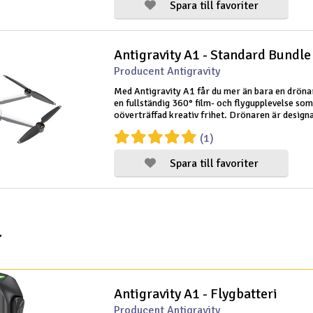
Spara till favoriter
Antigravity A1 - Standard Bundle
Producent Antigravity
Med Antigravity A1 får du mer än bara en drönar
en fullständig 360° film- och flygupplevelse som
oöverträffad kreativ frihet. Drönaren är design
resenärer, innehållsskapare, familjer och de som
(1)
enkel och intuitiv drön
Spara till favoriter
r
Antigravity A1 - Flygbatteri
Producent Antigravity