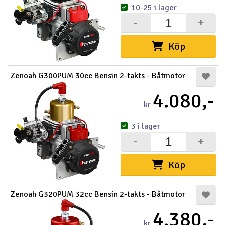
10-25 i lager
-
+
Köp
Zenoah G300PUM 30cc Bensin 2-takts - Båtmotor
4.080,-
kr
3 i lager
-
+
Köp
Zenoah G320PUM 32cc Bensin 2-takts - Båtmotor
4.380,-
kr