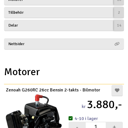
Båtar
Tillbehör
2
Drönare
Delar
14
Drönare för FPV
Nettsider
Flygplan
Helikopter
Motorer
V
Kamerautrustning
Zenoah G260RC 26cc Bensin 2-takts - Bilmotor
Modellbygg- och byggsatser
3.880,-
kr
Modelljärnväg
4-10 i lager
Motor & tillbehör
-
+