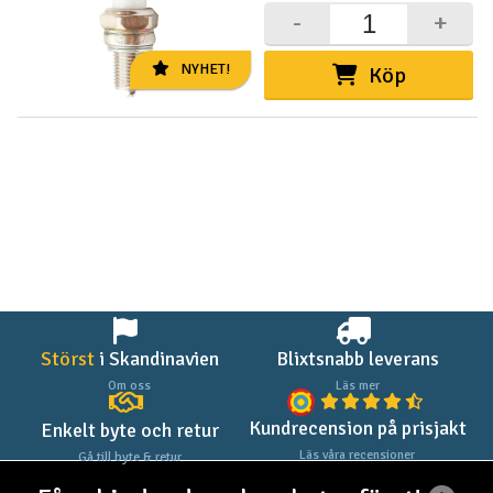
-
+
NYHET!
Köp
Störst
i Skandinavien
Blixtsnabb leverans
Om oss
Läs mer
Kundrecension på prisjakt
Enkelt byte och retur
Läs våra recensioner
Gå till byte & retur