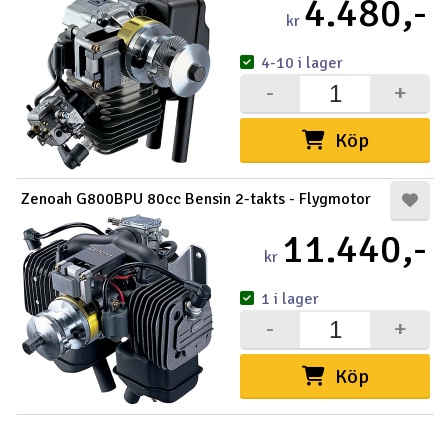
4.480,-
kr
4-10 i lager
-
+
Köp
Zenoah G800BPU 80cc Bensin 2-takts - Flygmotor
11.440,-
kr
1 i lager
-
+
Köp