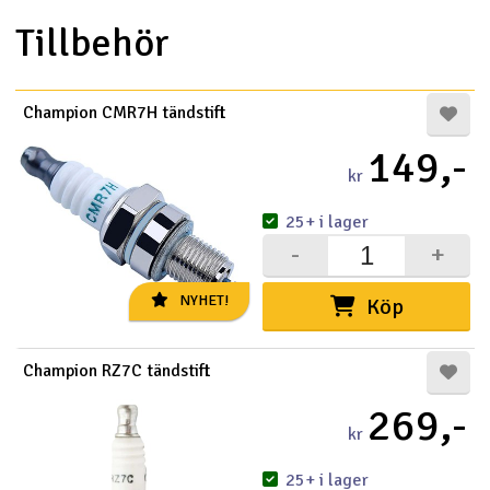
Tillbehör
Champion CMR7H tändstift
149,-
kr
25+ i lager
-
+
NYHET!
Köp
Champion RZ7C tändstift
269,-
kr
25+ i lager