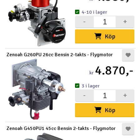
4-10 i lager
-
+
Köp
Zenoah G260PU 26cc Bensin 2-takts - Flygmotor
4.870,-
kr
3 i lager
-
+
Köp
Zenoah G450PU1 45cc Bensin 2-takts - Flygmotor