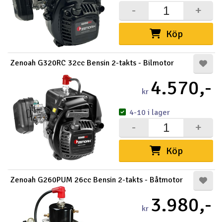
-
+
Köp
Zenoah G320RC 32cc Bensin 2-takts - Bilmotor
4.570,-
kr
4-10 i lager
-
+
Köp
Zenoah G260PUM 26cc Bensin 2-takts - Båtmotor
3.980,-
kr