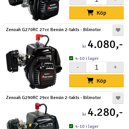
Outlet
Köp
Radioutrustning
Zenoah G270RC 27cc Bensin 2-takts - Bilmotor
Raketer
4.080,-
kr
Scooter & elfordon
4-10 i lager
-
+
Smarthem, lek och hobby
V
Köp
Solenergi
Hä
Vi
Verktyg, utrustning och tillbehör
Zenoah G290RC 29cc Bensin 2-takts - Bilmotor
4.280,-
Al
Presentkort
kr
Di
4-10 i lager