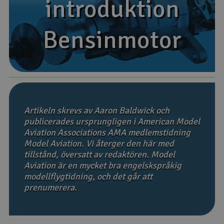
introduktion
introduktion
Båtar
Bensinmotor
Bensinmotor
Drönare
Drönare för FPV
Flygplan
Artikeln skrevs av Aaron Baldwick och
Helikopter
publicerades ursprungligen i American Model
Aviation Associations AMA medlemstidning
V
Kamerautrustning
Model Aviation. Vi återger den här med
tillstånd, översatt av redaktören. Model
Aviation är en mycket bra engelskspråkig
Modellbygg- och byggsatser
modellflygtidning, och det går att
prenumerera.
Modelljärnväg
Motor & tillbehör