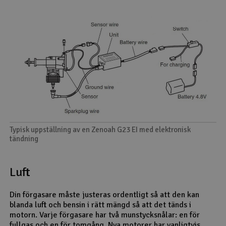
Typisk uppställning av en Zenoah G23 EI med elektronisk
tändning
Luft
Din förgasare måste justeras ordentligt så att den kan
blanda luft och bensin i rätt mängd så att det tänds i
motorn. Varje förgasare har två munstycksnålar: en för
fullgas och en för tomgång. Nya motorer har vanligtvis