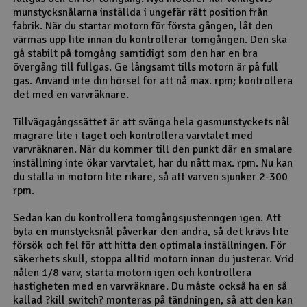
munstycksnålarna inställda i ungefär rätt position från
fabrik. När du startar motorn för första gången, låt den
värmas upp lite innan du kontrollerar tomgången. Den ska
gå stabilt på tomgång samtidigt som den har en bra
övergång till fullgas. Ge långsamt tills motorn är på full
gas. Använd inte din hörsel för att nå max. rpm; kontrollera
det med en varvräknare.
Tillvägagångssättet är att svänga hela gasmunstyckets nål
magrare lite i taget och kontrollera varvtalet med
varvräknaren. När du kommer till den punkt där en smalare
inställning inte ökar varvtalet, har du nått max. rpm. Nu kan
du ställa in motorn lite rikare, så att varven sjunker 2-300
rpm.
Sedan kan du kontrollera tomgångsjusteringen igen. Att
byta en munstycksnål påverkar den andra, så det krävs lite
försök och fel för att hitta den optimala inställningen. För
säkerhets skull, stoppa alltid motorn innan du justerar. Vrid
nålen 1/8 varv, starta motorn igen och kontrollera
hastigheten med en varvräknare. Du måste också ha en så
kallad ?kill switch? monteras på tändningen, så att den kan