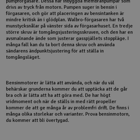
pumpförgasare. Dessa har inbyggda membranpumpar som
drivs av tryck från motorn. Pumpen suger in bensin i
förgasaren, och gör att placeringen av bensintanken är
mindre kritisk än i glödplan. Walbro-förgasaren har två
munstycksnålar på vänster sida av förgasarhuset. En tredje
större skruv är tomgångsjusteringsskruven, och den har en
avsmalnande ände som justerar gasspjällets stoppläge. I
många fall kan du ta bort denna skruv och använda
sändarens ändpunktsjustering för att ställa in
tomgångsläget.
Bensinmotorer är lätta att använda, och när du väl
behärskar grunderna kommer du att upptäcka att de går
bra och är lätta att ha att göra med. De har högt
vridmoment och när de ställs in med rätt propeller
kommer de att ge många år av problemfri drift. De finns i
många olika storlekar och varianter. Prova bensinmotorn,
du kommer att bli övertygad.