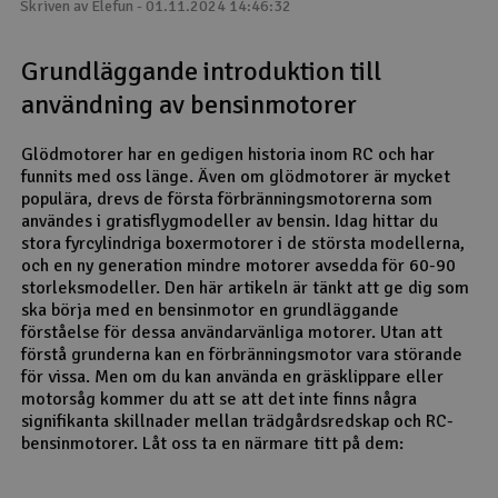
Skriven av Elefun - 01.11.2024 14:46:32
Outlet
Grundläggande introduktion till
Radioutrustning
användning av bensinmotorer
Raketer
Glödmotorer har en gedigen historia inom RC och har
funnits med oss länge. Även om glödmotorer är mycket
populära, drevs de första förbränningsmotorerna som
Scooter & elfordon
användes i gratisflygmodeller av bensin. Idag hittar du
stora fyrcylindriga boxermotorer i de största modellerna,
Smarthem, lek och hobby
och en ny generation mindre motorer avsedda för 60-90
V
storleksmodeller. Den här artikeln är tänkt att ge dig som
ska börja med en bensinmotor en grundläggande
Solenergi
Hä
förståelse för dessa användarvänliga motorer. Utan att
Vi
förstå grunderna kan en förbränningsmotor vara störande
Verktyg, utrustning och tillbehör
för vissa. Men om du kan använda en gräsklippare eller
motorsåg kommer du att se att det inte finns några
signifikanta skillnader mellan trädgårdsredskap och RC-
Al
Presentkort
Di
bensinmotorer. Låt oss ta en närmare titt på dem: