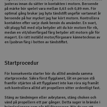
justeras innan du sätter in kontakten i motorn. Beroende
på märke bör spelet vara mellan 0,63 och 0,89 mm. För
optimal gång brukar jag byta tändstift ungefär vartannat år
beroende på hur mycket jag har kört motorn. Kontrollera
kontakten efter varje dunk bensin du använder. En svart,
våt plugg full med olja betyder att du kör motorn för rik,
medan en vit/silverfärgad färg betyder att motorn går för
magert. En rätt inställd motor/förgasare kännetecknas av
en ljusbrun färg i botten av tändstiftet.
Startprocedur
För konsekventa starter bör du alltid använda samma
startprocedur. Säkra först flygplanet, låt en person stå
framför stjärten så att flygplanet inte kan röra sig framåt
och kontrollera alltid att propellern sitter ordentligt fast.
Stäng av tändningen eller avbrytaren, stäng choken och
vänd på propellern ett par gånger. Detta suger in bränsle i
bränsleslangen som går till förgasaren. När du ser att