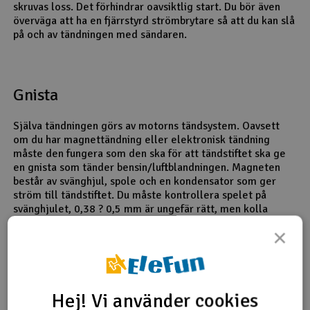
skruvas loss. Det förhindrar oavsiktlig start. Du bör även
överväga att ha en fjärrstyrd strömbrytare så att du kan slå
på och av tändningen med sändaren.
Gnista
Själva tändningen görs av motorns tändsystem. Oavsett
om du har magnettändning eller elektronisk tändning
måste den fungera som den ska för att tändstiftet ska ge
en gnista som tänder bensin/luftblandningen. Magneten
består av svänghjul, spole och en kondensator som ger
ström till tändstiftet. Du måste kontrollera spelet på
svänghjulet, 0,38 ? 0,5 mm är ungefär rätt, men kolla
bruksanvisningen för din motor.
×
För motorer med elektronisk tändning måste du
kontrollera spelet mellan magneten och sensorn, så att
den ger tillräcklig gnista. Batteriet som driver tändningen
måste alltid vara fulladdat innan du går ut och flyger.
Hej! Vi använder cookies