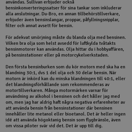
användas. Sullivan erbjuder också
bensinkonverteringssatser för sina tankar som inkluderar
alla anslutningar. Du-Bro, en annan tillbehörstillverkare,
erbjuder även bensinslangar, proppar, påfyllningsnipplar,
filter och annat avsett för bensin.
För adekvat smörjning måste du blanda olja med bensinen.
Vilken bra olja som helst avsedd för luftkylda tvåtakts
bensinmotorer kan användas. Olja hittar du i hobbyaffären,
på bensinstationer eller på motorcykelverkstaden.
Den första bensinburken som du kör motorn med ska ha en
blandning 30:1, dvs 1 del olja och 30 delar bensin. När
motorn är inkörd kan du minska blandningen till 40:1, eller
det blandningsförhållande som rekommenderas av
motortillverkaren. Många motormärken varnar för
användning av alkohol i bensinen och det håller jag med
om, men jag har aldrig haft några negativa erfarenheter av
att använda bensin från bensinstationer där bensinen
innehåller lite metanol eller bioetanol. Det är heller ingen
idé att använda högoktanig bensin som flygbränsle, även
om vissa piloter svär vid det. Det är upp till dig.