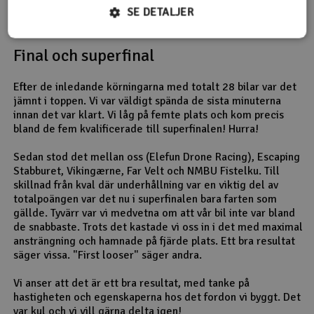
SE DETALJER
Final och superfinal
Efter de inledande körningarna med totalt 28 bilar var det
jämnt i toppen. Vi var väldigt spända de sista minuterna
innan det var klart. Vi låg på femte plats och kom precis
bland de fem kvalificerade till superfinalen! Hurra!
Sedan stod det mellan oss (Elefun Drone Racing), Escaping
Stabburet, Vikingærne, Far Velt och NMBU Fistelku. Till
skillnad från kval där underhållning var en viktig del av
totalpoängen var det nu i superfinalen bara farten som
gällde. Tyvärr var vi medvetna om att vår bil inte var bland
de snabbaste. Trots det kastade vi oss in i det med maximal
ansträngning och hamnade på fjärde plats. Ett bra resultat
säger vissa. "First looser" säger andra.
Vi anser att det är ett bra resultat, med tanke på
hastigheten och egenskaperna hos det fordon vi byggt. Det
var kul och vi vill gärna delta igen!