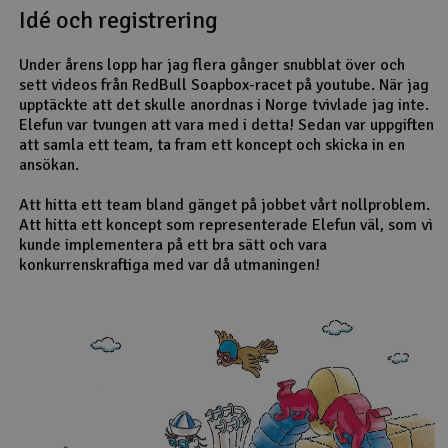
Idé och registrering
Outlet
Under årens lopp har jag flera gånger snubblat över och
sett videos från RedBull Soapbox-racet på youtube. När jag
Radioutrustning
upptäckte att det skulle anordnas i Norge tvivlade jag inte.
Elefun var tvungen att vara med i detta! Sedan var uppgiften
Raketer
att samla ett team, ta fram ett koncept och skicka in en
ansökan.
Scooter & elfordon
Att hitta ett team bland gänget på jobbet vårt nollproblem.
Att hitta ett koncept som representerade Elefun väl, som vi
Smarthem, lek och hobby
kunde implementera på ett bra sätt och vara
V
konkurrenskraftiga med var då utmaningen!
Solenergi
Hä
Vi
Verktyg, utrustning och tillbehör
Al
Presentkort
Di