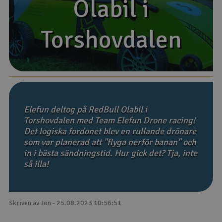
Olabil i
Olabil i
Båtar
Torshovdalen
Torshovdalen
Drönare
Drönare för FPV
Flygplan
Elefun deltog på RedBull Olabil i
Helikopter
Torshovdalen med Team Elefun Drone racing!
Det logiska fordonet blev en rullande drönare
V
Kamerautrustning
som var planerad att "flyga nerför banan" och
in i bästa sändningstid. Hur gick det? Tja, inte
så illa!
Modellbygg- och byggsatser
Modelljärnväg
Skriven av Jon - 25.08.2023 10:56:51
Motor & tillbehör