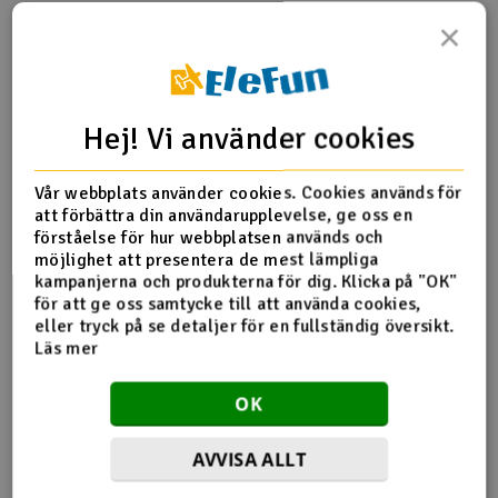
Bilen
×
Bilen, eller drona som det jo egentlig var, bygget vi fra
bunnen. Det vi så for oss i hodet måtte skisseres ned,
planlegges og skapes. Ikke alt var like enkelt i
Hej! Vi använder cookies
virkeligheten som vi hadde tenkt, men med modifikasjoner
underveis og kreativitet løste det meste seg. Bilen ble
bygget med en stålramme med veltebøyle, utstyrt med
Vår webbplats använder cookies. Cookies används för
trillebårhjul. Videre stjal vi bremsesystem og styring fra en
att förbättra din användarupplevelse, ge oss en
skrotet gocart. Karosseriet ble tilpasset av tynne
förståelse för hur webbplatsen används och
finerplater, propellarmene ble satt sammen av avløpsrør,
möjlighet att presentera de mest lämpliga
mens selve propellene ble 3D-printet og avstivet med
kampanjerna och produkterna för dig. Klicka på "OK"
karbonstenger.
för att ge oss samtycke till att använda cookies,
eller tryck på se detaljer för en fullständig översikt.
Läs mer
@elefunrc
Hvordan bygge RedBull Olabil på 60
OK
sekunder! ???? ?????
#redbullsoapbox
#olabil
#redbullolabil
#olabil
#elefunrc
? Spybreak! -
Propellerheads
AVVISA ALLT