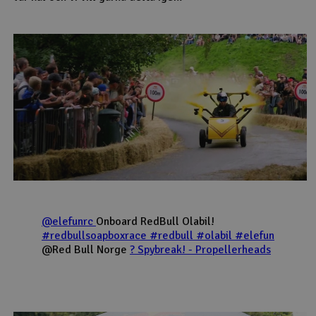
@elefunrc
Onboard RedBull Olabil!
#redbullsoapboxrace
#redbull
#olabil
#elefun
@Red Bull Norge
? Spybreak! - Propellerheads