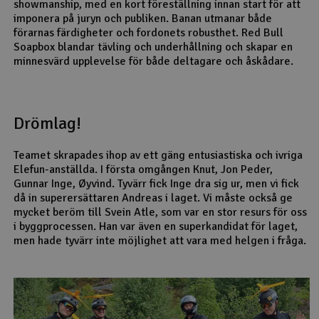
showmanship, med en kort föreställning innan start för att
imponera på juryn och publiken. Banan utmanar både
förarnas färdigheter och fordonets robusthet. Red Bull
Soapbox blandar tävling och underhållning och skapar en
minnesvärd upplevelse för både deltagare och åskådare.
Drömlag!
Teamet skrapades ihop av ett gäng entusiastiska och ivriga
Elefun-anställda. I första omgången Knut, Jon Peder,
Gunnar Inge, Øyvind. Tyvärr fick Inge dra sig ur, men vi fick
då in superersättaren Andreas i laget. Vi måste också ge
mycket beröm till Svein Atle, som var en stor resurs för oss
i byggprocessen. Han var även en superkandidat för laget,
men hade tyvärr inte möjlighet att vara med helgen i fråga.