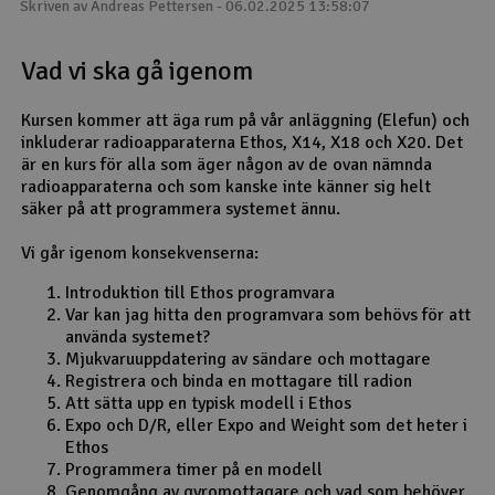
Skriven av Andreas Pettersen - 06.02.2025 13:58:07
Outlet
Vad vi ska gå igenom
Radioutrustning
Kursen kommer att äga rum på vår anläggning (Elefun) och
inkluderar radioapparaterna Ethos, X14, X18 och X20. Det
Raketer
är en kurs för alla som äger någon av de ovan nämnda
radioapparaterna och som kanske inte känner sig helt
Scooter & elfordon
säker på att programmera systemet ännu.
Vi går igenom konsekvenserna:
Smarthem, lek och hobby
V
Introduktion till Ethos programvara
Var kan jag hitta den programvara som behövs för att
Solenergi
Hä
använda systemet?
Vi
Mjukvaruuppdatering av sändare och mottagare
Verktyg, utrustning och tillbehör
Registrera och binda en mottagare till radion
Att sätta upp en typisk modell i Ethos
Al
Expo och D/R, eller Expo and Weight som det heter i
Presentkort
Di
Ethos
Programmera timer på en modell
Genomgång av gyromottagare och vad som behöver