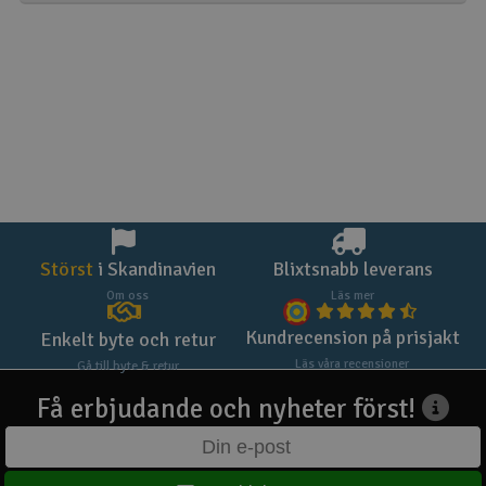
Störst
i Skandinavien
Blixtsnabb leverans
Om oss
Läs mer
Kundrecension på prisjakt
Enkelt byte och retur
Läs våra recensioner
Gå till byte & retur
Få erbjudande och nyheter först!