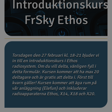
Introduktionskurs
Introduktionskurs
Båtar
FrSky Ethos
FrSky Ethos
Drönare
Drönare för FPV
Flygplan
Torsdagen den 27 februari kl. 18-21 bjuder vi
Helikopter
in till en introduktionskurs i Ethos
radiosystem. Om du vill delta, vänligen fyll i
V
Kamerautrustning
detta formulär. Kursen kommer att ha max 20
deltagare och är gratis att delta i. Först till
kvarn gäller! Kursen kommer att äga rum på
Modellbygg- och byggsatser
vår anläggning (Elefun) och inkluderar
radioapparaterna Ethos, X14, X18 och X20.
Modelljärnväg
Motor & tillbehör