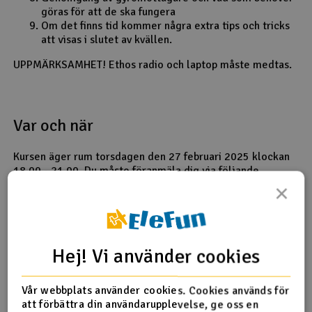
göras för att de ska fungera
Om det finns tid kommer några extra tips och tricks
att visas i slutet av kvällen.
UPPMÄRKSAMHET! Ethos radio och laptop måste medtas.
Var och när
Kursen äger rum torsdagen den 27 februari 2025 klockan
18.00 - 21.00. Du måste föranmäla dig via följande
formulär för att delta. Registrering och deltagande är
×
gratis.
Hej! Vi använder cookies
Vår webbplats använder cookies. Cookies används för
att förbättra din användarupplevelse, ge oss en