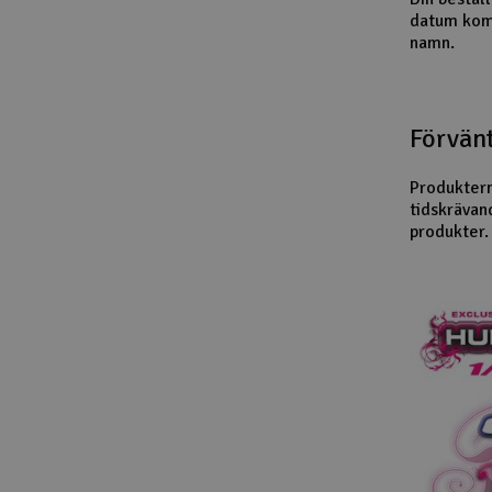
datum komm
Scooter & elfordon
namn.
Smarthem, lek och hobby
Solenergi
Förvänt
Verktyg, utrustning och tillbehör
Produktern
Presentkort
tidskrävan
produkter. 