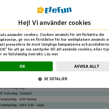
 du vill ha tryckt. Det är viktigt att du är noggrann här, så att det
fel eller oönskade förkortningar. Använd ämnesraden "HUDY Grat
-postmeddelandet.
UDY-produkter med ditt namn
Hej! Vi använder cookies
ats använder cookies. Cookies används för att förbättra din
plevelse, ge oss en förståelse för hur webbplatsen används o
HUDY Beskrivelse
att presentera de mest lämpliga kampanjerna och produkterna
HUDY Set-up Toolset 1/10 Off-road
"OK" för att ge oss samtycke till att använda cookies, eller try
HUDY Set-up Toolset 1/10 & 1/12 Pan Cars
ör en fullständig översikt.
Läs mer
HUDY Set-up Toolset 1/10 Formula
HUDY Set-up Toolset 1/8 GT
OK
AVVISA ALLT
HUDY Set-up Toolset 1/8 Off-road
HUDY Set-up Toolset 1/10 Touring
SE DETALJER
Tool set + bag
RC Tools Bag Large
RC Tools Bag - Compact
Carrying Bag - 1/10 Touring
Carrying Bag - 1/8 & 1/10 - Large