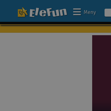
Meny
Veckans erbjudande
Outlet
Mina favoriter
Present kort
3D-print
Batteri & laddare
Bilar
Bilbana
Båtar