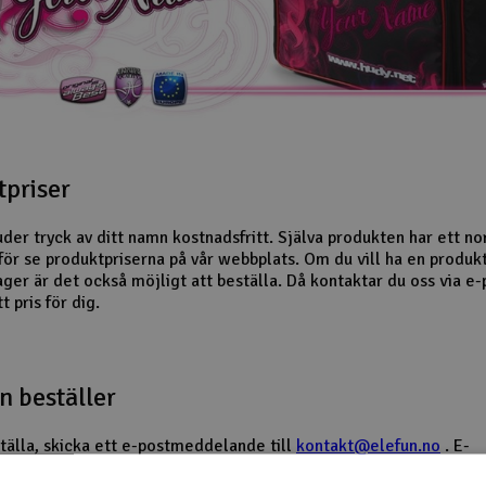
tpriser
der tryck av ditt namn kostnadsfritt. Själva produkten har ett nor
för se produktpriserna på vår webbplats. Om du vill ha en produk
lager är det också möjligt att beställa. Då kontaktar du oss via e-
tt pris för dig.
 beställer
ställa, skicka ett e-postmeddelande till
kontakt@elefun.no
. E-
andet måste innehålla HUDY-ID för de produkter du vill ha, anta