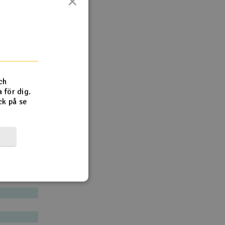
×
 inte finns
is anpassat
ch
 för dig.
ck på se