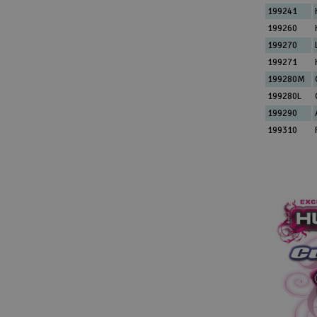
199241
199260
199270
199271
199280M
199280L
199290
199310