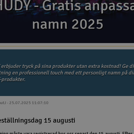
UDY - Gratis anpass
UDY - Gratis anpass
namn 2025
namn 2025
erbjuder tryck på sina produkter utan extra kostnad! Ge d
tning en professionell touch med ett personligt namn på di
produkter.
nutJ - 25.07.2025 11:07:10
eställningsdag 15 augusti
lning måste vara registrerad hos oss senast den 15 augusti. Efter