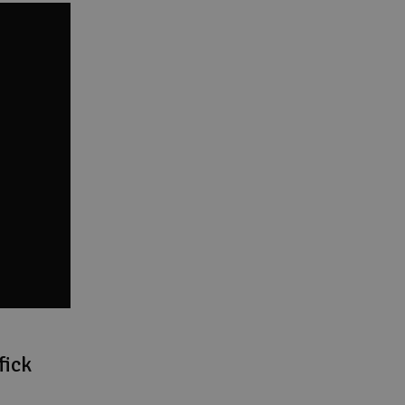
Cou
Varuko
Här kan du
Vi beräkna
Alla priser 
Din försänd
Änd
fick
Pre
Häm