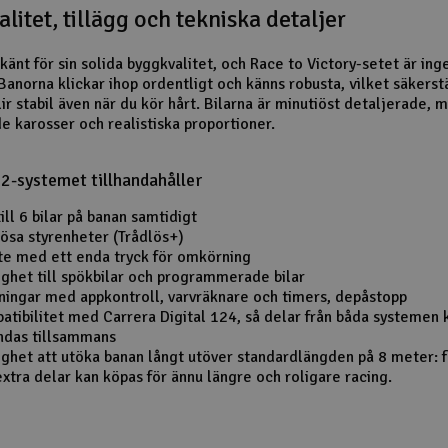
litet, tillägg och tekniska detaljer
känt för sin solida byggkvalitet, och Race to Victory-setet är ing
Banorna klickar ihop ordentligt och känns robusta, vilket säkerstä
ir stabil även när du kör hårt. Bilarna är minutiöst detaljerade, 
de karosser och realistiska proportioner.
32-systemet tillhandahåller
ill 6 bilar på banan samtidigt
lösa styrenheter (Trådlös+)
yte med ett enda tryck för omkörning
ighet till spökbilar och programmerade bilar
ningar med appkontroll, varvräknare och timers, depåstopp
atibilitet med Carrera Digital 124, så delar från båda systemen 
ndas tillsammans
ighet att utöka banan långt utöver standardlängden på 8 meter: f
xtra delar kan köpas för ännu längre och roligare racing.