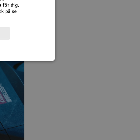
 för dig.
rtbilar gör
ck på se
 känns det