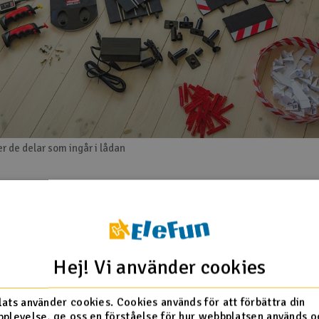
er de delar som ingår i lådan
 hela familjen
r Carrera 132 Race to Victory så unik är att den passar alla åldr
rn, tonåring, vuxen eller välvuxen kan alla ha kul här. De trådlös
llerna är enkla att använda, och med digital teknik kan flera bila
Hej! Vi använder cookies
 Här är du inte låst till en bana som du var med de gamla, analog
tiskt byta spår längs vägen. Med ett enkelt tryck på handkontroll
vilket ger dig möjlighet att köra om dina motståndare. Det ger en 
ats använder cookies. Cookies används för att förbättra din
 och taktik i tävlingarna.
plevelse, ge oss en förståelse för hur webbplatsen används o