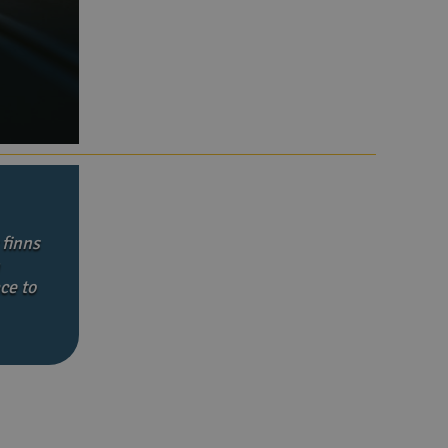
Snabblän
Paket
Köpvil
Distri
Frakt 
Datas
Intern
Garant
Infoka
Logoty
Ångerf
Betaln
Tävlin
Om Ele
Välko
 finns
ce to
Log
Dit
Din
Mom