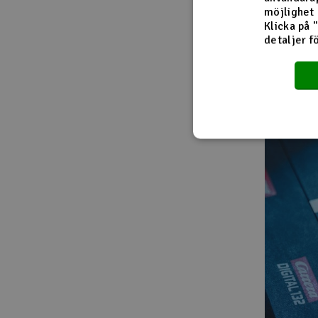
möjlighet 
Bilarnas ut
Klicka på 
upplevelse
detaljer f
som att du 