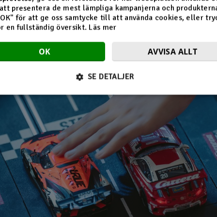
att presentera de mest lämpliga kampanjerna och produkterna
seende är i en klass för sig. Licensierade modeller av riktiga spo
"OK" för att ge oss samtycke till att använda cookies, eller try
n ännu mer realistisk. Med snygga detaljer och autentisk design
ör en fullständig översikt.
Läs mer
har en liten version av en riktig racerbil i handen.
OK
AVVISA ALLT
SE DETALJER