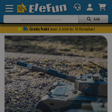
Sök
Gratis frakt
över 1.500 kr. Vi förtullar!
Veckans erbjudande
Outlet
Mina favoriter
K
Present kort
3D-print
Batteri & laddare
Bilar
Bilbana