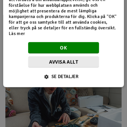
Vi satte upp ett litet krig inne i ladan och sköt mot
förståelse för hur webbplatsen används och
varandra och mot måltavlor. Det blev snabbt tydligt hur
möjlighet att presentera de mest lämpliga
långt dessa faktiskt skjuter. Med en angiven räckvidd på
kampanjerna och produkterna för dig. Klicka på "OK"
cirka 20 till 30 meter är det mer än tillräckligt för att
för att ge oss samtycke till att använda cookies,
skapa riktig action.
eller tryck på se detaljer för en fullständig översikt.
Läs mer
Detta är utan tvekan en av de roligaste sakerna med dessa
stridsvagnar. Man får en helt annan typ av lek än med
OK
vanliga RC-fordon, och det blir snabbt tävling, strategi och
massor av skratt.
AVVISA ALLT
SE DETALJER