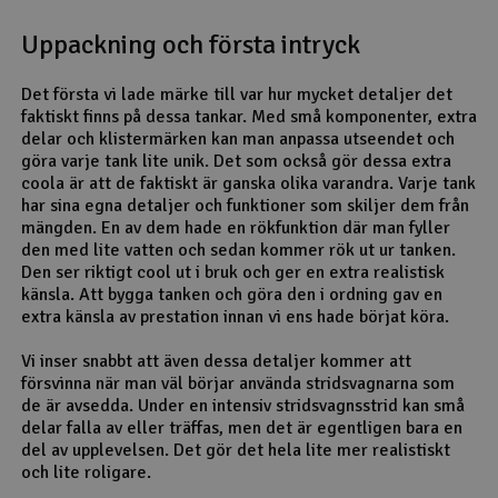
Uppackning och första intryck
Det första vi lade märke till var hur mycket detaljer det
faktiskt finns på dessa tankar. Med små komponenter, extra
delar och klistermärken kan man anpassa utseendet och
göra varje tank lite unik. Det som också gör dessa extra
coola är att de faktiskt är ganska olika varandra. Varje tank
har sina egna detaljer och funktioner som skiljer dem från
mängden. En av dem hade en rökfunktion där man fyller
den med lite vatten och sedan kommer rök ut ur tanken.
Den ser riktigt cool ut i bruk och ger en extra realistisk
känsla. Att bygga tanken och göra den i ordning gav en
extra känsla av prestation innan vi ens hade börjat köra.
Vi inser snabbt att även dessa detaljer kommer att
försvinna när man väl börjar använda stridsvagnarna som
de är avsedda. Under en intensiv stridsvagnsstrid kan små
delar falla av eller träffas, men det är egentligen bara en
del av upplevelsen. Det gör det hela lite mer realistiskt
och lite roligare.