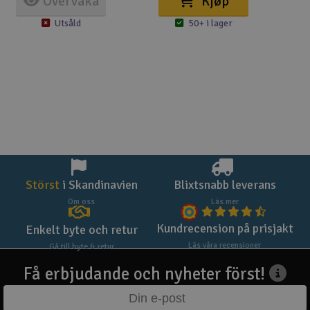
Övervaka
Kjøp
Utsåld
50+ i lager
Störst
i Skandinavien
Blixtsnabb leverans
Om oss
Läs mer
Kundrecension på prisjakt
Enkelt byte och retur
Läs våra recensioner
Gå till byte & retur
Få erbjudande och nyheter först!