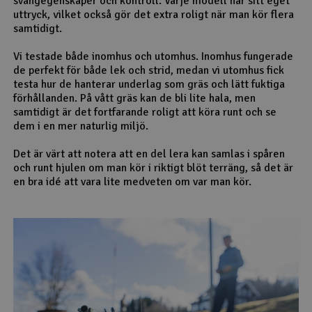
svängegenskaper och kontroll. Varje modell har sitt eget
uttryck, vilket också gör det extra roligt när man kör flera
samtidigt.
Vi testade både inomhus och utomhus. Inomhus fungerade
de perfekt för både lek och strid, medan vi utomhus fick
testa hur de hanterar underlag som gräs och lätt fuktiga
förhållanden. På vått gräs kan de bli lite hala, men
samtidigt är det fortfarande roligt att köra runt och se
dem i en mer naturlig miljö.
Det är värt att notera att en del lera kan samlas i spåren
och runt hjulen om man kör i riktigt blöt terräng, så det är
en bra idé att vara lite medveten om var man kör.