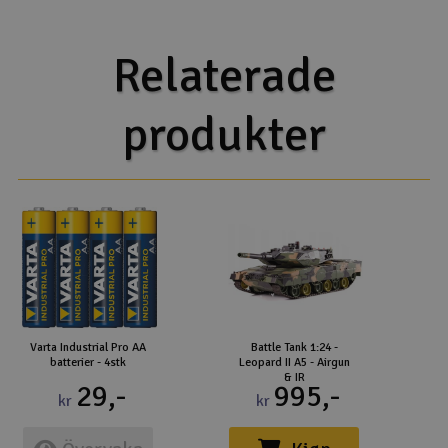
Relaterade
produkter
Varta Industrial Pro AA
Battle Tank 1:24 -
B
batterier - 4stk
Leopard II A5 - Airgun
& IR
29,-
995,-
kr
kr