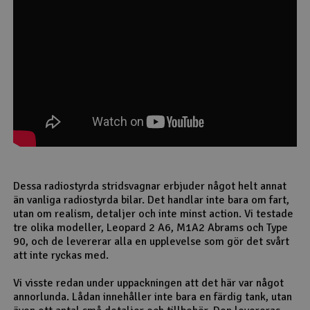
Outlet
Radioutrustning
Raketer
Scooter & elfordon
Smarthem, lek och hobby
V
Dessa radiostyrda stridsvagnar erbjuder något helt annat
Solenergi
än vanliga radiostyrda bilar. Det handlar inte bara om fart,
Hä
utan om realism, detaljer och inte minst action. Vi testade
Vi
tre olika modeller, Leopard 2 A6, M1A2 Abrams och Type
Verktyg, utrustning och tillbehör
90, och de levererar alla en upplevelse som gör det svårt
att inte ryckas med.
Al
Presentkort
Di
Vi visste redan under uppackningen att det här var något
annorlunda. Lådan innehåller inte bara en färdig tank, utan