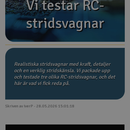
Vi testar RC-
Vi testar RC-
Båtar
stridsvagnar
stridsvagnar
Drönare
Drönare för FPV
Flygplan
Realistiska stridsvagnar med kraft, detaljer
Helikopter
och en verklig stridskänsla. Vi packade upp
och testade tre olika RC-stridsvagnar, och det
V
Kamerautrustning
här är vad vi fick reda på.
Modellbygg- och byggsatser
Skriven av IverP - 28.05.2026 15:01:18
Modelljärnväg
Motor & tillbehör