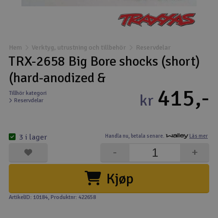
Båtar
Drönare
Hem
Verktyg, utrustning och tillbehör
Reservdelar
TRX-2658 Big Bore shocks (short)
Drönare för FPV
(hard-anodized &
415,-
Flygplan
Tillhör kategori
kr
Reservdelar
Helikopter
V
3 i lager
Handla nu,
betala senare.
Läs mer
Kamerautrustning
-
+
Modellbygg- och byggsatser
Kjøp
Modelljärnväg
ArtikelID: 10184
, Produktnr: 422658
Motor & tillbehör