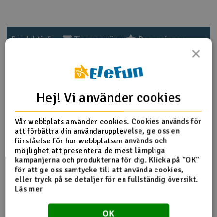
Outlet
Produktinfo
Tipsa en vän
Recensioner
Radioutrustning
×
Raketer
Produktinformation
Scooter & elfordon
Hej! Vi använder cookies
2658 Big Bore shocks (short) (hard-anodized & Teflon-
Smarthem, lek och hobby
V
coated T6 aluminum) (assembled with TiN shafts w/
Vår webbplats använder cookies. Cookies används för
springs)(f/r)(2) (Note: Assembled with 32mm shafts, 29mm
att förbättra din användarupplevelse, ge oss en
Solenergi
shafts included)
förståelse för hur webbplatsen används och
Hä
möjlighet att presentera de mest lämpliga
Vi
kampanjerna och produkterna för dig. Klicka på "OK"
Verktyg, utrustning och tillbehör
för att ge oss samtycke till att använda cookies,
Fler detaljer
eller tryck på se detaljer för en fullständig översikt.
Al
Presentkort
Läs mer
Di
Produkten är
Reservedeler Traxxas
förknippad med
OK