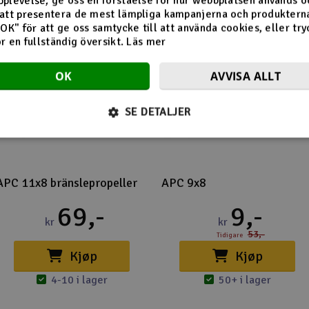
plevelse, ge oss en förståelse för hur webbplatsen används o
att presentera de mest lämpliga kampanjerna och produkterna
"OK" för att ge oss samtycke till att använda cookies, eller try
-83
ör en fullständig översikt.
Läs mer
OK
AVVISA ALLT
SE DETALJER
APC 11x8 bränslepropeller
APC 9x8
69,-
9,-
kr
kr
53,-
Tidigare
Kjøp
Kjøp
4-10 i lager
50+ i lager