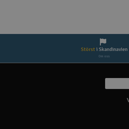
Störst
i Skandinavien
Om oss