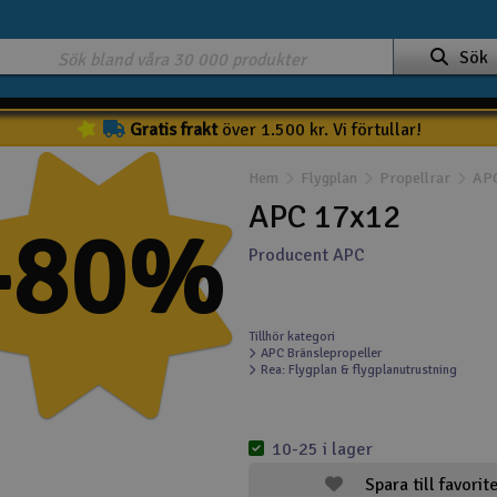
Sök
Gratis frakt
över 1.500 kr. Vi förtullar!
Hem
Flygplan
Propellrar
APC
APC 17x12
-80%
Producent APC
Tillhör kategori
APC Bränslepropeller
Rea: Flygplan & flygplanutrustning
10-25 i lager
Spara till favorit