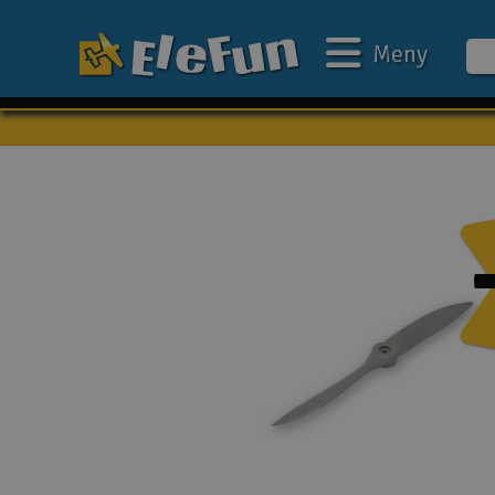
Meny
Veckans erbjudande
Outlet
Mina favoriter
Present kort
3D-print
Batteri & laddare
Bilar
Bilbana
Båtar