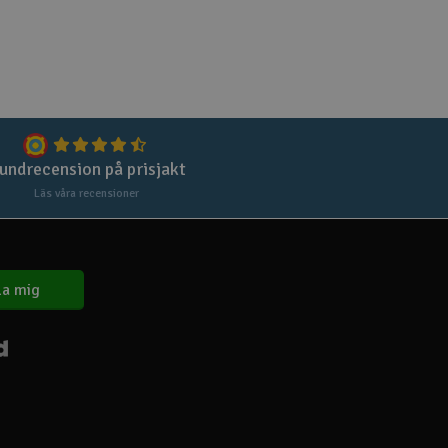
Spa
Skr
Töm
undrecension på prisjakt
Läs våra recensioner
a mig