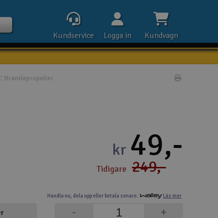
Kundservice
Logga in
Kundvagn
 Bränslepropeller
Skriv prod
Kontak
49,-
Öpp
kr
249,-
Kla
Tidigare
E-p
Handla nu,
dela upp eller
betala senare.
Läs mer
Tel
-
+
er