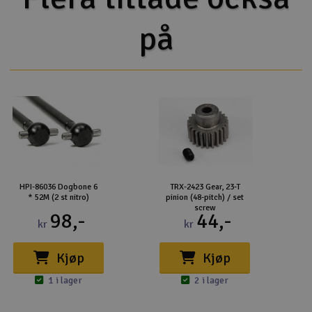
på
HPI-86036 Dogbone 6
TRX-2423 Gear, 23-T
* 52M (2 st nitro)
pinion (48-pitch) / set
screw
98,-
44,-
kr
kr
Kjøp
Kjøp
1 i lager
2 i lager