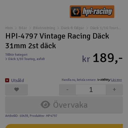
Båtar
Drönare
Hem
Bilar
Bilutrustning
Däck & fälgar
Däck 1/10 Touring, asfalt
HPI-4797 Vintage Racing Däck
Drönare för FPV
31mm 2st däck
189,-
Flygplan
Tillhör kategori
kr
Däck 1/10 Touring, asfalt
Helikopter
V
Utsåld
Handla nu,
betala senare.
Läs mer
Kamerautrustning
-
+
Modellbygg- och byggsatser
Övervaka
Modelljärnväg
ArtikelID: 10439
, Produktnr: HP4797
Motor & tillbehör