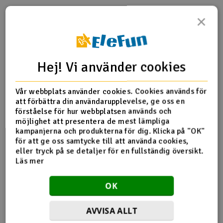
×
Produktinfo
Tipsa en vän
Recensioner
Hej! Vi använder cookies
Produktinformation
Vår webbplats använder cookies. Cookies används för
att förbättra din användarupplevelse, ge oss en
Beskrivning: 2st däck
förståelse för hur webbplatsen används och
Innerdiameter: 49mm
möjlighet att presentera de mest lämpliga
Bredd: 31mm
kampanjerna och produkterna för dig. Klicka på "OK"
Lämplig för: Använd med vintagefälgar. HPI Ntro RS4,
för att ge oss samtycke till att använda cookies,
Sprint 2, E10
eller tryck på se detaljer för en fullständig översikt.
Läs mer
OK
Fler detaljer
Produkten är
Reservdelar HPI
AVVISA ALLT
förknippad med