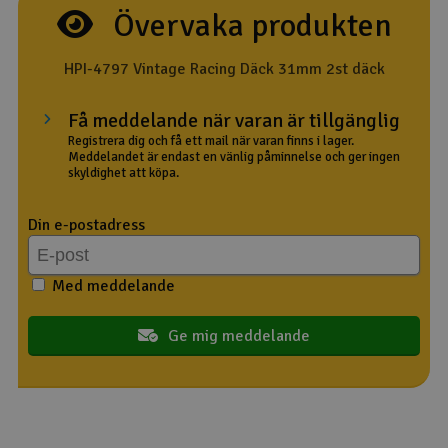
Övervaka produkten
Outlet
HPI-4797 Vintage Racing Däck 31mm 2st däck
Radioutrustning
Få meddelande när varan är tillgänglig
Raketer
Registrera dig och få ett mail när varan finns i lager.
Meddelandet är endast en vänlig påminnelse och ger ingen
skyldighet att köpa.
Scooter & elfordon
Din e-postadress
Smarthem, lek och hobby
V
Med meddelande
Solenergi
Hä
Vi
Verktyg, utrustning och tillbehör
Ge mig meddelande
Al
Presentkort
Di