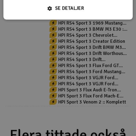
Del av PartFinder
HPI E10 Drift Fail Crew Nissan
SE DETALJER
Skyline - Komplett
HPI E10 Touring Michelle Abbate
- Komplett
HPI E10 Touring Michelle Abbate
Camaro - Komplett
HPI RS4 Sport 3 1969 Mustang
Vaughn Gittin RTR-X
HPI RS4 Sport 3 BMW M3 E30 ::
Komplett
HPI RS4 Sport 3 Chevrolet
Camaro Z28 :: Komplett
HPI RS4 Sport 3 Creator Edition
HPI RS4 Sport 3 Drift BMW M3
E30 :: Komplett
HPI RS4 Sport 3 Drift Worthouse
:: Komplett
HPI RS4 Sport 3 Drift
Yoshihara::Komplett
HPI RS4 Sport 3 Flux Ford GT
Heritage RTR
HPI RS4 Sport 3 Ford Mustang
Mach-E :: Komplett
HPI RS4 Sport 3 VGJR Ford
Mustang :: Komplett
HPI RS4 Sport 3 VGJR Ford
Mustang V2 :: Komplett
HPI Sport 3 Flux Audi E-Tron
Vision GT RTR
HPI Sport 3 Flux Ford Mach-E
1400 RTR
HPI Sport 3 Venom 2 :: Komplett
Flera tittade också