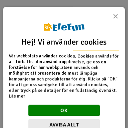
Outlet
×
Produktinfo
Tipsa en vän
Recensioner
Radioutrustning
Raketer
Hej! Vi använder cookies
Produktinformation
Scooter & elfordon
Vår webbplats använder cookies. Cookies används för
att förbättra din användarupplevelse, ge oss en
6601520 Twister Motor A Lower
Smarthem, lek och hobby
förståelse för hur webbplatsen används och
V
möjlighet att presentera de mest lämpliga
kampanjerna och produkterna för dig. Klicka på "OK"
Solenergi
Hä
för att ge oss samtycke till att använda cookies,
Fler detaljer
Vi
eller tryck på se detaljer för en fullständig översikt.
Verktyg, utrustning och tillbehör
Läs mer
Produkten är
Reservedeler Twister
förknippad med
Al
OK
Presentkort
Di
AVVISA ALLT