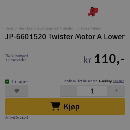
Båtar
Drönare
Hem
Verktyg, utrustning och tillbehör
Reservdelar
JP-6601520 Twister Motor A Lower
Drönare för FPV
110,-
Flygplan
Tillhör kategori
kr
Reservdelar
Helikopter
V
1 i lager
Handla nu,
betala senare.
Läs mer
Kamerautrustning
-
+
Modellbygg- och byggsatser
Kjøp
Modelljärnväg
ArtikelID: 11145
Motor & tillbehör