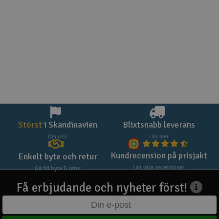
Störst
i Skandinavien
Blixtsnabb leverans
Om oss
Läs mer
Kundrecension på prisjakt
Enkelt byte och retur
Läs våra recensioner
Gå till byte & retur
Få erbjudande och nyheter först!