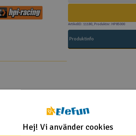
ArtikelID: 11180
, Produktnr: HP85000
Produktinfo
PI
Hej! Vi använder cookies