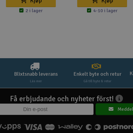
Kjøp
Kjøp
2 i lager
4-10 i lager
K
Blixtsnabb leverans
Enkelt byte och retur
Läs mer
Gå till byte & retur
Få erbjudande och nyheter först!
Meddel