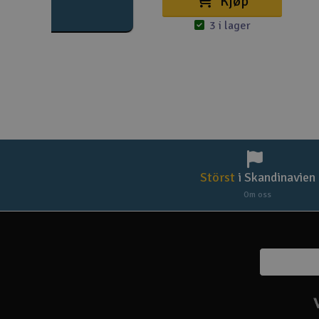
Kjøp
3 i lager
Störst
i Skandinavien
Om oss