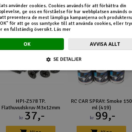
Flera tittade också på
ats använder cookies. Cookies används för att förbättra din
plevelse, ge oss en förståelse för hur webbplatsen används o
att presentera de mest lämpliga kampanjerna och produkterna
"OK" för att ge oss samtycke till att använda cookies, eller try
ör en fullständig översikt.
Läs mer
OK
AVVISA ALLT
SE DETALJER
HPI-Z578 TP.
RC CAR SPRAY: Smoke 150
Flathuvudskruv M3x12mm
ml (419)
37,-
99,-
kr
kr