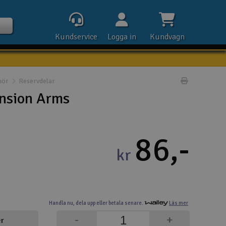
Kundservice
Logga in
Kundvagn
hör
Reservdelar
Skriv prod
nsion Arms
Kontak
86,-
Öpp
kr
Kla
E-p
Handla nu,
dela upp eller
betala senare.
Läs mer
Tel
-
+
er