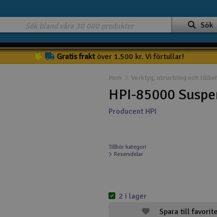
Sök
Gratis frakt
över 1.500 kr. Vi förtullar!
Hem
Verktyg, utrustning och tillbe
HPI-85000 Suspe
Producent HPI
Tillhör kategori
Reservdelar
2 i lager
Spara till favorit