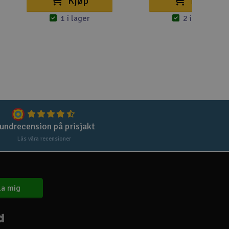
Kjøp
Kjøp
1 i lager
2 i lager
Spa
Skr
Töm
undrecension på prisjakt
Läs våra recensioner
a mig