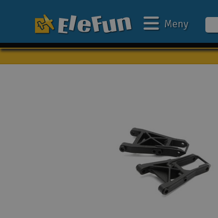
Meny
Veckans erbjudande
Outlet
Mina favoriter
Present kort
3D-print
Batteri & laddare
Bilar
Bilbana
Båtar