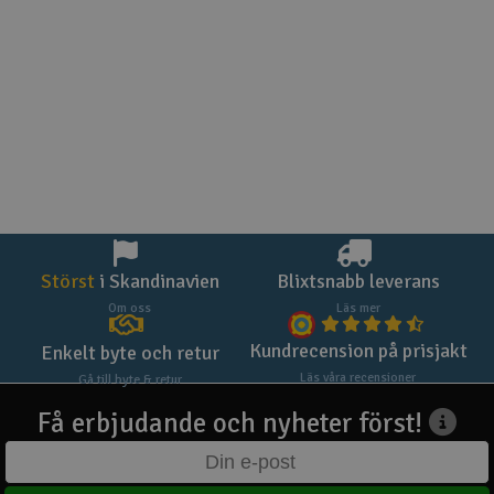
Störst
i Skandinavien
Blixtsnabb leverans
Om oss
Läs mer
Kundrecension på prisjakt
Enkelt byte och retur
Läs våra recensioner
Gå till byte & retur
Få erbjudande och nyheter först!