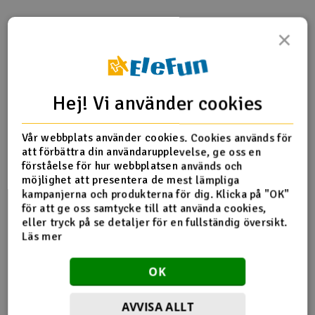
Outlet
×
Produktinfo
Tipsa en vän
Recensioner
Radioutrustning
Raketer
Hej! Vi använder cookies
Produktinformation
Scooter & elfordon
Vår webbplats använder cookies. Cookies används för
att förbättra din användarupplevelse, ge oss en
HN7018T One-Way Bearing Shaft
Smarthem, lek och hobby
förståelse för hur webbplatsen används och
V
möjlighet att presentera de mest lämpliga
kampanjerna och produkterna för dig. Klicka på "OK"
Solenergi
Hä
för att ge oss samtycke till att använda cookies,
Fler detaljer
Vi
eller tryck på se detaljer för en fullständig översikt.
Verktyg, utrustning och tillbehör
Läs mer
Produkten är
Reservedeler Align T-Rex 700
förknippad med
Al
OK
Presentkort
Di
AVVISA ALLT