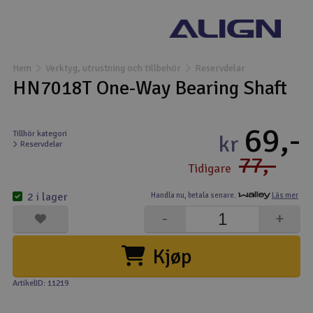
Båtar
Drönare
Hem
Verktyg, utrustning och tillbehör
Reservdelar
HN7018T One-Way Bearing Shaft
Drönare för FPV
69,-
Flygplan
Tillhör kategori
kr
Reservdelar
77,-
Helikopter
Tidigare
V
2 i lager
Handla nu,
betala senare.
Läs mer
Kamerautrustning
-
+
Modellbygg- och byggsatser
Kjøp
Modelljärnväg
ArtikelID: 11219
Motor & tillbehör