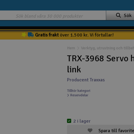
Sök
Gratis frakt
över 1.500 kr. Vi förtullar!
Hem
Verktyg, utrustning och tillbe
TRX-3968 Servo ho
link
Producent Traxxas
Tillhör kategori
Reservdelar
2 i lager
Spara till favorit