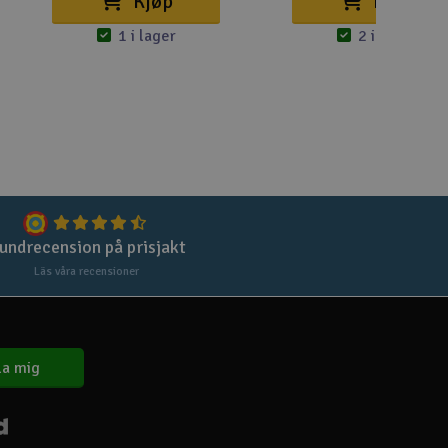
Kjøp
Kjøp
1 i lager
2 i lager
Spa
Skr
Töm
undrecension på prisjakt
Läs våra recensioner
a mig