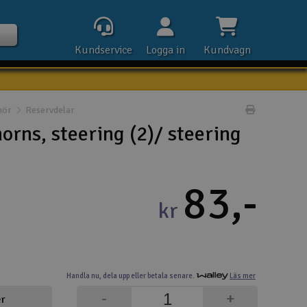
Kundservice
Logga in
Kundvagn
hör
Reservdelar
Skriv prod
rns, steering (2)/ steering
Kontak
83,-
Öpp
kr
Kla
E-p
Handla nu,
dela upp eller
betala senare.
Läs mer
Tel
-
+
er