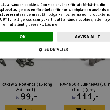
Flera tittade också på
ats använder cookies. Cookies används för att förbättra din
plevelse, ge oss en förståelse för hur webbplatsen används o
att presentera de mest lämpliga kampanjerna och produkterna
"OK" för att ge oss samtycke till att använda cookies, eller try
ör en fullständig översikt.
Läs mer
OK
AVVISA ALLT
SE DETALJER
TRX-1942 Rod ends (16 long
TRX-4930R Bulkheads (l & r
& 4 short)
(front) (grey)
99,-
111,-
kr
kr