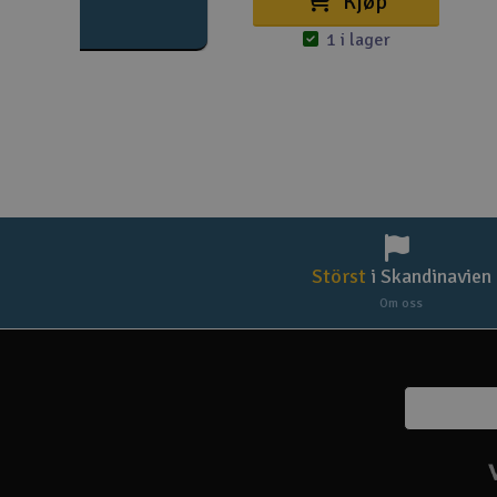
Kjøp
1 i lager
Störst
i Skandinavien
Om oss