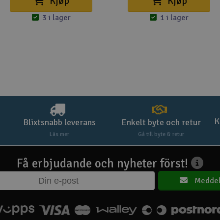
Kjøp
Kjøp
3 i lager
1 i lager
K
Blixtsnabb leverans
Enkelt byte och retur
Läs mer
Gå till byte & retur
Få erbjudande och nyheter först!
Meddel