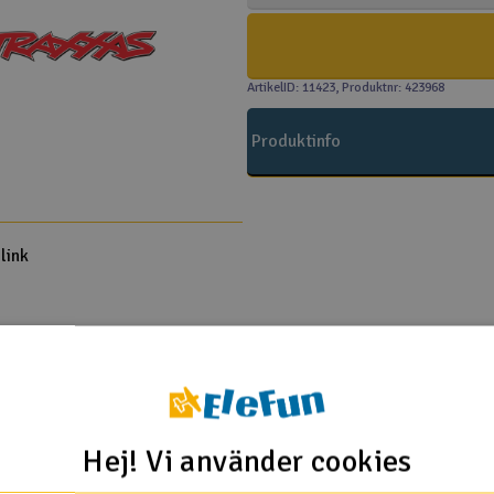
ArtikelID: 11423
, Produktnr: 423968
Produktinfo
link
Traxxas
Hej! Vi använder cookies