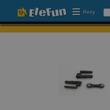
Meny
Veckans erbjudande
Outlet
Mina favoriter
Present kort
3D-print
Batteri & laddare
Bilar
Bilbana
Båtar