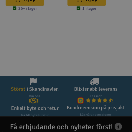
25+ i lager
1 i lager
Störst
i Skandinavien
Blixtsnabb leverans
Om oss
Läs mer
Kundrecension på prisjakt
Enkelt byte och retur
Läs våra recensioner
Gå till byte & retur
Få erbjudande och nyheter först!