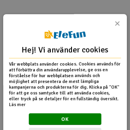
Outlet
×
Produktinfo
Tipsa en vän
Recensioner
Radioutrustning
Raketer
Hej! Vi använder cookies
Produktinformation
Scooter & elfordon
Vår webbplats använder cookies. Cookies används för
TRX-5117 Ball bearings, blue rubber sealed (6x1
Smarthem, lek och hobby
att förbättra din användarupplevelse, ge oss en
V
förståelse för hur webbplatsen används och
möjlighet att presentera de mest lämpliga
Solenergi
Hä
kampanjerna och produkterna för dig. Klicka på "OK"
Fler detaljer
Vi
för att ge oss samtycke till att använda cookies,
Verktyg, utrustning och tillbehör
eller tryck på se detaljer för en fullständig översikt.
Produkten är
Reservedeler Traxxas
Läs mer
förknippad med
Al
Presentkort
Del av PartFinder
Traxxas Slash 4x4 BL-2S RTR TQ
Di
OK
Green
Traxxas Slash 4x4 BL-2S RTR TQ Red