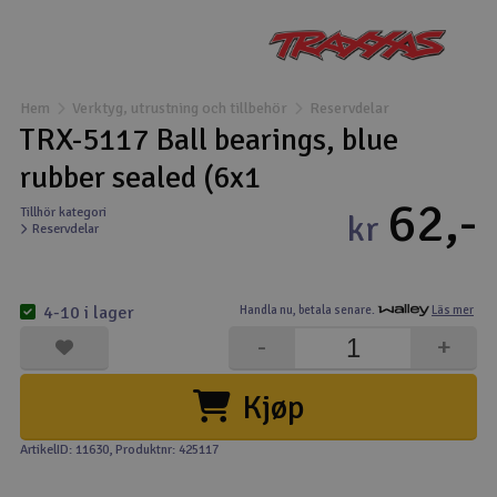
Båtar
Drönare
Hem
Verktyg, utrustning och tillbehör
Reservdelar
TRX-5117 Ball bearings, blue
Drönare för FPV
rubber sealed (6x1
62,-
Flygplan
Tillhör kategori
kr
Reservdelar
Helikopter
V
4-10 i lager
Handla nu,
betala senare.
Läs mer
Kamerautrustning
-
+
Modellbygg- och byggsatser
Kjøp
Modelljärnväg
ArtikelID: 11630
, Produktnr: 425117
Motor & tillbehör