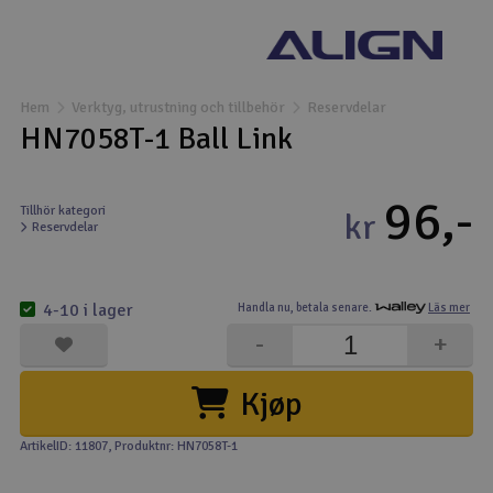
Båtar
Drönare
Hem
Verktyg, utrustning och tillbehör
Reservdelar
HN7058T-1 Ball Link
Drönare för FPV
96,-
Flygplan
Tillhör kategori
kr
Reservdelar
Helikopter
V
4-10 i lager
Handla nu,
betala senare.
Läs mer
Kamerautrustning
-
+
Modellbygg- och byggsatser
Kjøp
Modelljärnväg
ArtikelID: 11807
, Produktnr: HN7058T-1
Motor & tillbehör