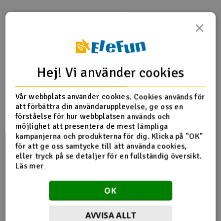
Outlet
×
Produktinfo
Tipsa en vän
Recensioner
Radioutrustning
Raketer
Hej! Vi använder cookies
Produktinformation
Scooter & elfordon
Vår webbplats använder cookies. Cookies används för
att förbättra din användarupplevelse, ge oss en
HN7058T-1 Ball Link
Smarthem, lek och hobby
förståelse för hur webbplatsen används och
V
möjlighet att presentera de mest lämpliga
kampanjerna och produkterna för dig. Klicka på "OK"
Solenergi
Hä
för att ge oss samtycke till att använda cookies,
Fler detaljer
Vi
eller tryck på se detaljer för en fullständig översikt.
Verktyg, utrustning och tillbehör
Läs mer
Produkten är
Reservedeler Align T-Rex 700
förknippad med
Al
OK
Presentkort
Di
AVVISA ALLT