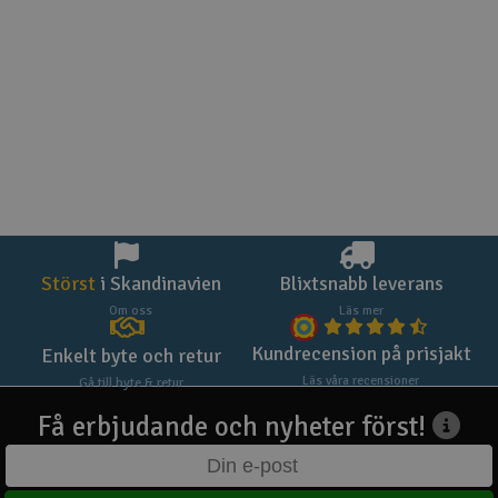
Störst
i Skandinavien
Blixtsnabb leverans
Om oss
Läs mer
Kundrecension på prisjakt
Enkelt byte och retur
Läs våra recensioner
Gå till byte & retur
Få erbjudande och nyheter först!