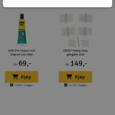
UHU Por Isopor och
DB257 Heavy Duty
Depron Lim 50ml
gångjärn 15st
69,-
149,-
kr
kr
Kjøp
Kjøp
100+ i lager
4-10 i lager