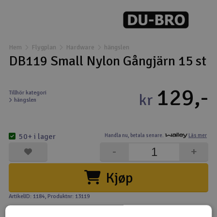
Båtar
Drönare
Hem
Flygplan
Hardware
hängslen
DB119 Small Nylon Gångjärn 15 st
Drönare för FPV
129,-
Flygplan
Tillhör kategori
kr
hängslen
Helikopter
V
50+ i lager
Handla nu,
betala senare.
Läs mer
Kamerautrustning
-
+
Modellbygg- och byggsatser
Kjøp
Modelljärnväg
ArtikelID: 1184
, Produktnr: 13119
Motor & tillbehör