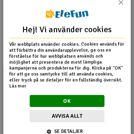
×
Outlet
Produktinfo
Tipsa en vän
Recensioner
Radioutrustning
Hej! Vi använder cookies
Raketer
Vår webbplats använder cookies. Cookies används för
att förbättra din användarupplevelse, ge oss en
Produktinformation
Scooter & elfordon
förståelse för hur webbplatsen används och
möjlighet att presentera de mest lämpliga
kampanjerna och produkterna för dig. Klicka på "OK"
DB119 Small Nylon Gångjärn 15 st
Smarthem, lek och hobby
V
för att ge oss samtycke till att använda cookies,
eller tryck på se detaljer för en fullständig översikt.
Solenergi
Läs mer
Hä
Vi
Verktyg, utrustning och tillbehör
OK
Flera tittade också
Al
Presentkort
AVVISA ALLT
Di
på
SE DETALJER