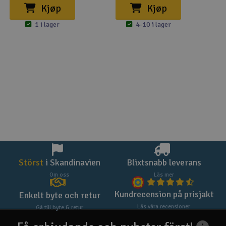
Kjøp
Kjøp
1 i lager
4-10 i lager
Störst
i Skandinavien
Blixtsnabb leverans
Om oss
Läs mer
Kundrecension på prisjakt
Enkelt byte och retur
Läs våra recensioner
Gå till byte & retur