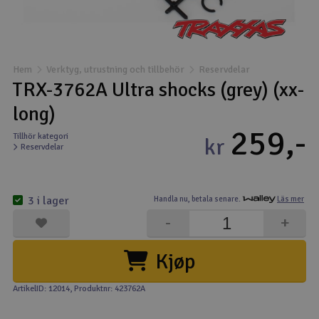
Båtar
Drönare
Hem
Verktyg, utrustning och tillbehör
Reservdelar
TRX-3762A Ultra shocks (grey) (xx-
Drönare för FPV
long)
259,-
Flygplan
Tillhör kategori
kr
Reservdelar
Helikopter
V
3 i lager
Handla nu,
betala senare.
Läs mer
Kamerautrustning
-
+
Modellbygg- och byggsatser
Kjøp
Modelljärnväg
ArtikelID: 12014
, Produktnr: 423762A
Motor & tillbehör