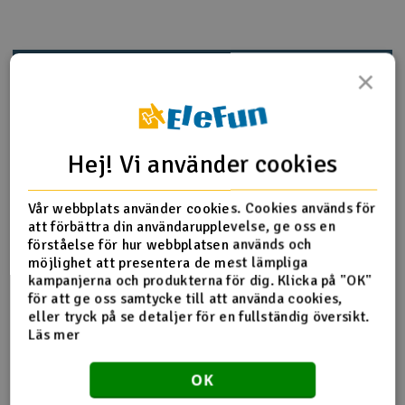
Outlet
Produktinfo
Tipsa en vän
Recensioner
×
Radioutrustning
Raketer
Hej! Vi använder cookies
Produktinformation
Scooter & elfordon
3762A Ultra shocks (grey) (xx-long) (complete w/ spring
Vår webbplats använder cookies. Cookies används för
Smarthem, lek och hobby
V
pre-load spacers & springs) (rear) (2)
att förbättra din användarupplevelse, ge oss en
förståelse för hur webbplatsen används och
Solenergi
möjlighet att presentera de mest lämpliga
Hä
kampanjerna och produkterna för dig. Klicka på "OK"
Vi
Fler detaljer
för att ge oss samtycke till att använda cookies,
Verktyg, utrustning och tillbehör
eller tryck på se detaljer för en fullständig översikt.
Produkten är
Reservedeler Traxxas
Läs mer
Al
förknippad med
Presentkort
Di
Del av PartFinder
Traxxas Slash 4x4 BL-2S RTR TQ
OK
Green
Traxxas Slash 4x4 BL-2S RTR TQ Red