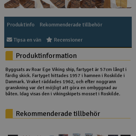
Outlet
Produktinfo
Rekommenderade tillbehör
Radioutrustning
Tipsa en vän
Recensioner
Raketer
Produktinformation
Scooter & elfordon
Byggsats av Roar Ege Viking ship, fartyget är 57cm långt i
Smarthem, lek och hobby
V
färdig skick. Fartyget hittades 1957 i hamnen i Roskilde i
Danmark. Vraket räddades 1962, och efter noggrann
Solenergi
granskning var det möjligt att göra en ombyggnad av
Hä
båten. Idag visas den i vikingskipets mosset i Roskilde.
Vi
Verktyg, utrustning och tillbehör
Rekommenderade tillbehör
Al
Presentkort
Di