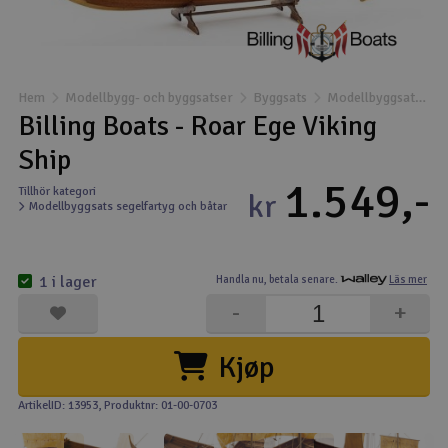
Båtar
Drönare
Hem
Modellbygg- och byggsatser
Byggsats
Modellbyggsats segelfartyg och båtar
Billing Boats - Roar Ege Viking
Drönare för FPV
Ship
1.549,-
Flygplan
Tillhör kategori
kr
Modellbyggsats segelfartyg och båtar
Helikopter
V
1 i lager
Handla nu,
betala senare.
Läs mer
Kamerautrustning
-
+
Modellbygg- och byggsatser
Kjøp
Modelljärnväg
ArtikelID: 13953
, Produktnr: 01-00-0703
Motor & tillbehör