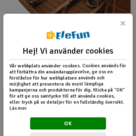
×
Spesifikasjoner
Hej! Vi använder cookies
Skala
1:25
Lengde
57 cm
Vår webbplats använder cookies. Cookies används för
att förbättra din användarupplevelse, ge oss en
Bredde
14 cm
förståelse för hur webbplatsen används och
Høyde
39 cm
möjlighet att presentera de mest lämpliga
kampanjerna och produkterna för dig. Klicka på "OK"
Product details in english
för att ge oss samtycke till att använda cookies,
Mer info på engelska
eller tryck på se detaljer för en fullständig översikt.
This Viking ship, dating from about 1000 A.D. was found in
Läs mer
1957 in the bay at Roskilde in Denmark. The wreck was
salvaged in 1962, and after a thorough preservation it was
Produktrecensioner
possible to carry out a reconstruction of the vessel. Today
OK
the ship is on display at the Viking Ship Museum in Roskilde.