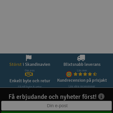
Störst
i Skandinavien
Blixtsnabb leverans
Om oss
Läs mer
Kundrecension på prisjakt
Enkelt byte och retur
Läs våra recensioner
Gå till byte & retur
Få erbjudande och nyheter först!