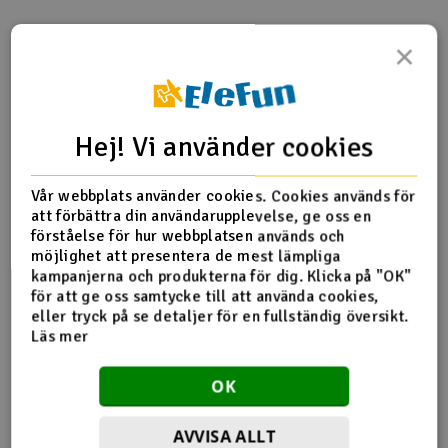
Outlet
×
Produktinfo
Tipsa en vän
Recensioner
Radioutrustning
Raketer
Hej! Vi använder cookies
Produktinformation
Scooter & elfordon
Vår webbplats använder cookies. Cookies används för
att förbättra din användarupplevelse, ge oss en
HFSSTQ05T Starter Rubber
Smarthem, lek och hobby
förståelse för hur webbplatsen används och
V
möjlighet att presentera de mest lämpliga
kampanjerna och produkterna för dig. Klicka på "OK"
Solenergi
Hä
för att ge oss samtycke till att använda cookies,
Fler detaljer
Vi
eller tryck på se detaljer för en fullständig översikt.
Verktyg, utrustning och tillbehör
Läs mer
Produkten är
Align Superstarter för flygplan - Gul
förknippad med
och svart
Al
OK
Presentkort
Di
AVVISA ALLT