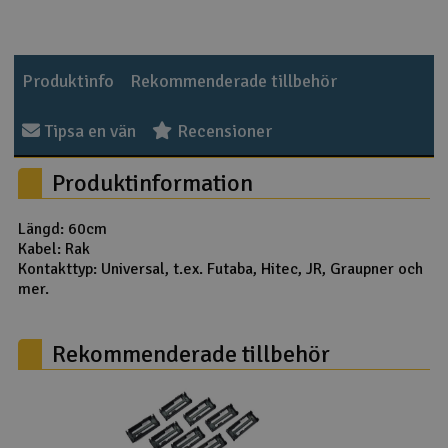
Outlet
Produktinfo
Rekommenderade tillbehör
Radioutrustning
Tipsa en vän
Recensioner
Raketer
Produktinformation
Scooter & elfordon
Längd: 60cm
Smarthem, lek och hobby
V
Kabel: Rak
Kontakttyp: Universal, t.ex. Futaba, Hitec, JR, Graupner och
Solenergi
mer.
Hä
Vi
Verktyg, utrustning och tillbehör
Rekommenderade tillbehör
Al
Presentkort
Di