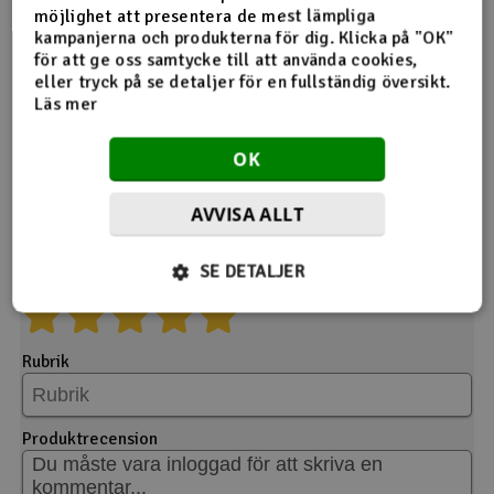
möjlighet att presentera de mest lämpliga
kampanjerna och produkterna för dig. Klicka på "OK"
för att ge oss samtycke till att använda cookies,
eller tryck på se detaljer för en fullständig översikt.
Läs mer
OK
Ge din feedback
AVVISA ALLT
Produkt
60 cm servoförlängare :: BR-SF60 Universal
SE DETALJER
Välj betyg
Rubrik
Produktrecension