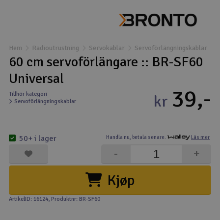
Båtar
Drönare
Hem
Radioutrustning
Servokablar
Servoförlängningskablar
60 cm servoförlängare :: BR-SF60
Drönare för FPV
Universal
39,-
Flygplan
Tillhör kategori
kr
Servoförlängningskablar
Helikopter
V
50+ i lager
Handla nu,
betala senare.
Läs mer
Kamerautrustning
-
+
Modellbygg- och byggsatser
Kjøp
Modelljärnväg
ArtikelID: 16124
, Produktnr: BR-SF60
Motor & tillbehör