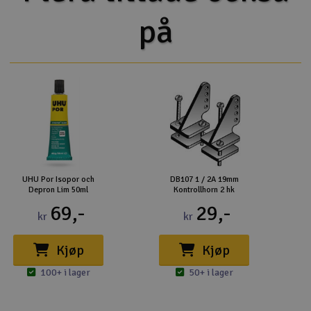
på
UHU Por Isopor och
DB107 1 / 2A 19mm
Depron Lim 50ml
Kontrollhorn 2 hk
69,-
29,-
kr
kr
Kjøp
Kjøp
100+ i lager
50+ i lager