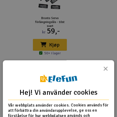
Bronto Servo
förlängningslås - 10st
svart
59,-
kr
Kjøp
50+ i lager
×
Produktrecensioner
Hej! Vi använder cookies
Vår webbplats använder cookies. Cookies används för
att förbättra din användarupplevelse, ge oss en
Tyvärr ingen feedback om denna produkt ännu.
förståelse för hur webbplatsen används och