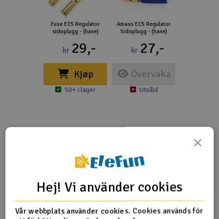
Fuse EC5 Regulator
Amass EC5 Regulator
sidoplugg - (hane)
Sidoplugg - (hane)
29,-
27,-
kr
kr
Kjøp
Övervaka
50+ i lager
Utsåld
×
Fler detaljer
Kontakt type
EC5
Hej! Vi använder cookies
Produktrecensioner
Vår webbplats använder cookies. Cookies används för