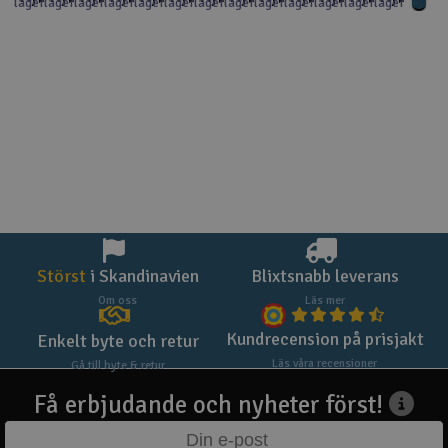
lager
lager
lager
lager
lager
lager
lager
lager
lager
lager
lager
lager
lager
Störst
i Skandinavien
Blixtsnabb leverans
Om oss
Läs mer
Kundrecension på prisjakt
Enkelt byte och retur
Läs våra recensioner
Gå till byte & retur
Få erbjudande och nyheter först!