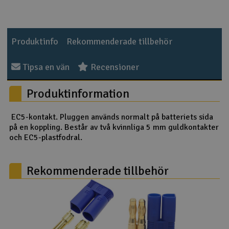
Outlet
Produktinfo
Rekommenderade tillbehör
Radioutrustning
Tipsa en vän
Recensioner
Raketer
Produktinformation
Scooter & elfordon
EC5-kontakt. Pluggen används normalt på batteriets sida
Smarthem, lek och hobby
V
på en koppling. Består av två kvinnliga 5 mm guldkontakter
och EC5-plastfodral.
Solenergi
Hä
Vi
Rekommenderade tillbehör
Verktyg, utrustning och tillbehör
Al
Presentkort
Di