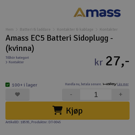
Båtar
Drönare
Hem
Batteri & laddare
Kontakter & kablage
Kontakter
Amass EC5 Batteri Sidoplugg -
Drönare för FPV
(kvinna)
27,-
Flygplan
Tillhör kategori
kr
Kontakter
Helikopter
V
100+ i lager
Handla nu,
betala senare.
Läs mer
Kamerautrustning
-
+
Modellbygg- och byggsatser
Kjøp
Modelljärnväg
ArtikelID: 18595
, Produktnr: DT-0045
Motor & tillbehör