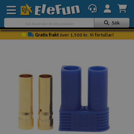
Sök
Gratis frakt
över 1.500 kr. Vi förtullar!
Veckans erbjudande
Outlet
Mina favoriter
K
Present kort
3D-print
Batteri & laddare
Bilar
Bilbana