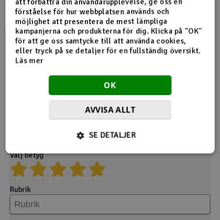
att förbättra din användarupplevelse, ge oss en
förståelse för hur webbplatsen används och
Tyvärr ingen feedback om denna produkt ännu.
möjlighet att presentera de mest lämpliga
kampanjerna och produkterna för dig. Klicka på "OK"
för att ge oss samtycke till att använda cookies,
eller tryck på se detaljer för en fullständig översikt.
Läs mer
OK
Ge din feedback
AVVISA ALLT
Produkt
SE DETALJER
Amass EC5 Batteri Sidoplugg - (kvinna)
Välj betyg
Rubrik