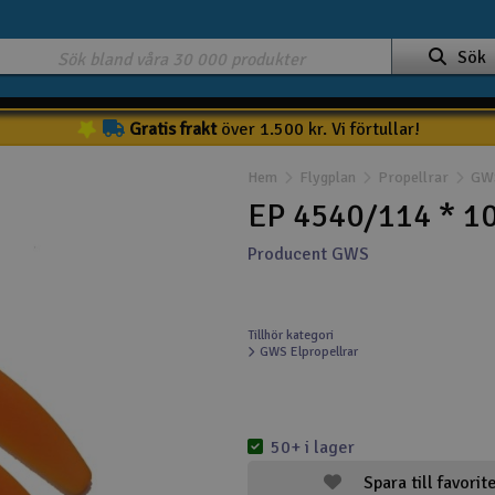
Sök
Gratis frakt
över 1.500 kr. Vi förtullar!
Hem
Flygplan
Propellrar
GWS
EP 4540/114 * 1
Producent GWS
Tillhör kategori
GWS Elpropellrar
50+ i lager
Spara till favorit