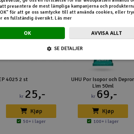
plevelse, ge oss en förståelse för hur webbplatsen används o
att presentera de mest lämpliga kampanjerna och produkterna
"OK" för att ge oss samtycke till att använda cookies, eller try
ör en fullständig översikt.
Läs mer
OK
AVVISA ALLT
SE DETALJER
EP 4025 2 st
UHU Por Isopor och Depro
Lim 50ml
25,-
69,-
kr
kr
Kjøp
Kjøp
50+ i lager
100+ i lager