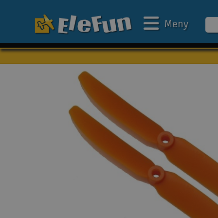
Meny
Veckans erbjudande
Outlet
Mina favoriter
Present kort
3D-print
Batteri & laddare
Bilar
Bilbana
Båtar