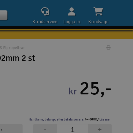
Kundservice
Logga in
Kundvagn
 Elpropellrar
Skriv prod
02mm 2 st
Kontak
25,-
Öpp
kr
Kla
E-p
Handla nu,
dela upp eller
betala senare.
Läs mer
Tel
-
+
er