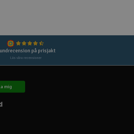
Spa
Skr
Töm
undrecension på prisjakt
Läs våra recensioner
a mig