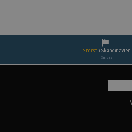
Störst
i Skandinavien
Om oss