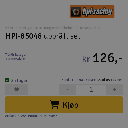
Båtar
Drönare
Hem
Verktyg, utrustning och tillbehör
Reservdelar
HPI-85048 upprätt set
Drönare för FPV
126,-
Flygplan
Tillhör kategori
kr
Reservdelar
Helikopter
V
3 i lager
Handla nu,
betala senare.
Läs mer
Kamerautrustning
-
+
Modellbygg- och byggsatser
Kjøp
Modelljärnväg
ArtikelID: 2288
, Produktnr: HP85048
Motor & tillbehör