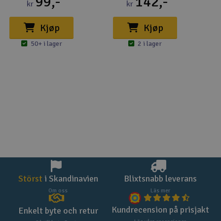
99,-
142,-
kr
kr
Kjøp
Kjøp
50+ i lager
2 i lager
Störst
i Skandinavien
Blixtsnabb leverans
Om oss
Läs mer
Kundrecension på prisjakt
Enkelt byte och retur