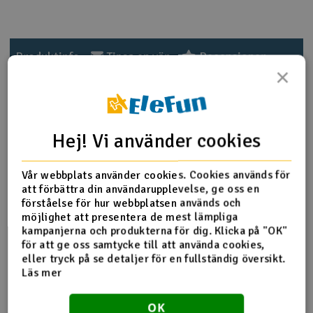
Outlet
Produktinfo
Tipsa en vän
Recensioner
Radioutrustning
×
Raketer
Produktinformation
Scooter & elfordon
Hej! Vi använder cookies
85048 upprätt set
Smarthem, lek och hobby
V
Vår webbplats använder cookies. Cookies används för
att förbättra din användarupplevelse, ge oss en
Solenergi
förståelse för hur webbplatsen används och
Hä
Fler detaljer
möjlighet att presentera de mest lämpliga
Vi
kampanjerna och produkterna för dig. Klicka på "OK"
Verktyg, utrustning och tillbehör
Produkten är
Reservdelar HPI
för att ge oss samtycke till att använda cookies,
förknippad med
eller tryck på se detaljer för en fullständig översikt.
Al
Presentkort
Del av PartFinder
Läs mer
HPI Savage X 4.6 - RTR
Di
HPI Savage X 4.6 V2 GT-6
HPI Savage X Flux V2 GT-6 - RTR
OK