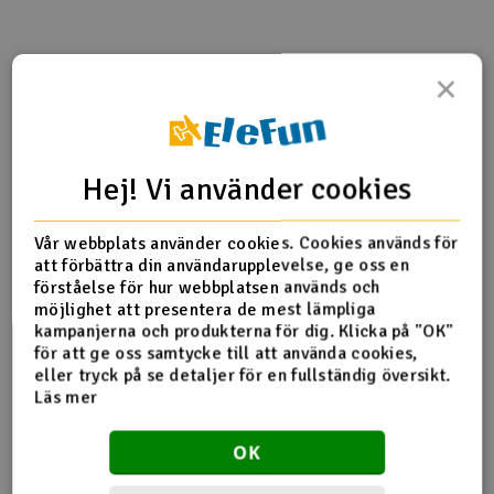
Outlet
×
Produktinfo
Tipsa en vän
Recensioner
Radioutrustning
Raketer
Hej! Vi använder cookies
Produktinformation
Scooter & elfordon
Vår webbplats använder cookies. Cookies används för
76937 Spur växel 47 tand
Smarthem, lek och hobby
att förbättra din användarupplevelse, ge oss en
V
förståelse för hur webbplatsen används och
möjlighet att presentera de mest lämpliga
Solenergi
Hä
kampanjerna och produkterna för dig. Klicka på "OK"
Fler detaljer
Vi
för att ge oss samtycke till att använda cookies,
Verktyg, utrustning och tillbehör
eller tryck på se detaljer för en fullständig översikt.
Produkten är
Reservdelar HPI
Läs mer
förknippad med
Al
Presentkort
Del av PartFinder
HPI Savage X 4.6 - RTR
Di
OK
HPI Savage X 4.6 V2 GT-6