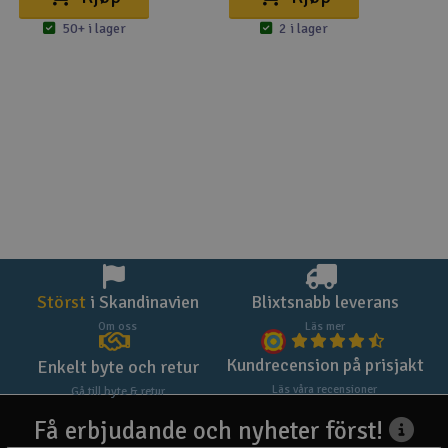
50+ i lager
2 i lager
Störst
i Skandinavien
Blixtsnabb leverans
Om oss
Läs mer
Kundrecension på prisjakt
Enkelt byte och retur
Läs våra recensioner
Gå till byte & retur
Få erbjudande och nyheter först!