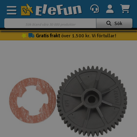
Sök
Gratis frakt
över 1.500 kr. Vi förtullar!
Veckans erbjudande
Outlet
Mina favoriter
K
Present kort
3D-print
Batteri & laddare
Bilar
Bilbana