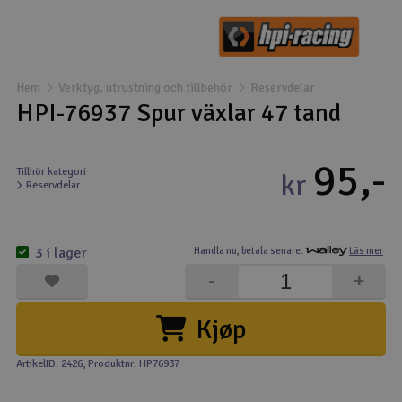
Båtar
Drönare
Hem
Verktyg, utrustning och tillbehör
Reservdelar
HPI-76937 Spur växlar 47 tand
Drönare för FPV
95,-
Flygplan
Tillhör kategori
kr
Reservdelar
Helikopter
V
3 i lager
Handla nu,
betala senare.
Läs mer
Kamerautrustning
-
+
Modellbygg- och byggsatser
Kjøp
Modelljärnväg
ArtikelID: 2426
, Produktnr: HP76937
Motor & tillbehör