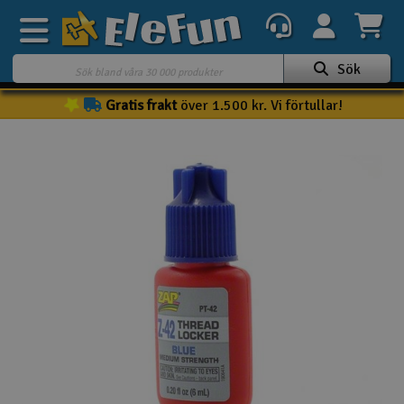
Sök
Gratis frakt
över 1.500 kr. Vi förtullar!
Veckans erbjudande
Outlet
Mina favoriter
K
Present kort
3D-print
Batteri & laddare
Bilar
Bilbana