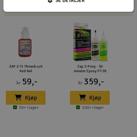
på
SE DETALJER
ZAP Z-71 ThreadLock
Zap Z-Poxy - 30
Red 6ml
minuter Epoxy PT-39
59,-
359,-
kr
kr
Kjøp
Kjøp
50+ i lager
100+ i lager