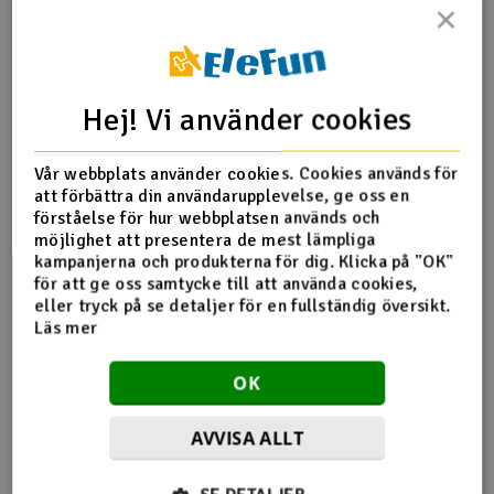
×
Outlet
Produktinfo
Tipsa en vän
Recensioner
Radioutrustning
Hej! Vi använder cookies
Raketer
Vår webbplats använder cookies. Cookies används för
att förbättra din användarupplevelse, ge oss en
Produktinformation
Scooter & elfordon
förståelse för hur webbplatsen används och
möjlighet att presentera de mest lämpliga
Medelstyrka
Smarthem, lek och hobby
kampanjerna och produkterna för dig. Klicka på "OK"
V
ZAP Z-42 ThreadLock Blue 6ml
för att ge oss samtycke till att använda cookies,
eller tryck på se detaljer för en fullständig översikt.
Solenergi
Hä
Läs mer
Vi
Verktyg, utrustning och tillbehör
OK
Flera tittade också
Al
Presentkort
AVVISA ALLT
Di