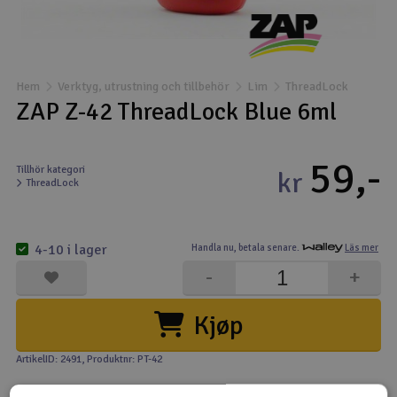
Båtar
Drönare
Hem
Verktyg, utrustning och tillbehör
Lim
ThreadLock
ZAP Z-42 ThreadLock Blue 6ml
Drönare för FPV
59,-
Flygplan
Tillhör kategori
kr
ThreadLock
Helikopter
V
4-10 i lager
Handla nu,
betala senare.
Läs mer
Kamerautrustning
-
+
Modellbygg- och byggsatser
Kjøp
Modelljärnväg
ArtikelID: 2491
, Produktnr: PT-42
Motor & tillbehör