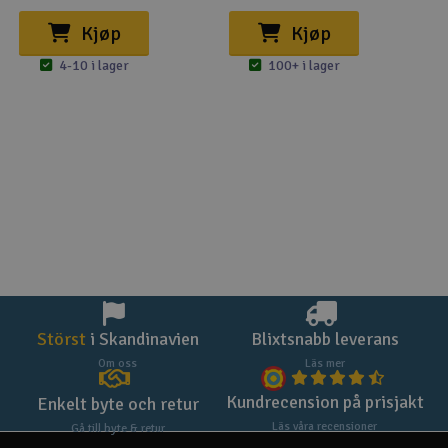
Kjøp
Kjøp
4-10 i lager
100+ i lager
Störst
i Skandinavien
Blixtsnabb leverans
Om oss
Läs mer
Kundrecension på prisjakt
Enkelt byte och retur
Läs våra recensioner
Gå till byte & retur