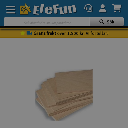
Sök
Gratis frakt
över 1.500 kr. Vi förtullar!
Veckans erbjudande
Outlet
Mina favoriter
K
Present kort
3D-print
Batteri & laddare
Bilar
Bilbana