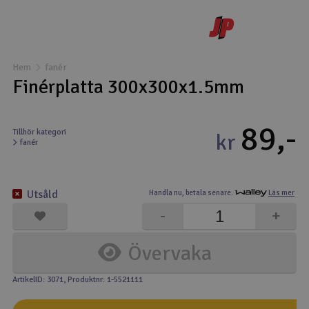
Båtar
Drönare
Hem
fanér
Finérplatta 300x300x1.5mm
Drönare för FPV
89,-
Flygplan
Tillhör kategori
kr
fanér
Helikopter
V
Utsåld
Handla nu,
betala senare.
Läs mer
Kamerautrustning
-
+
Modellbygg- och byggsatser
Övervaka
Modelljärnväg
ArtikelID: 3071
, Produktnr: 1-5521111
Motor & tillbehör