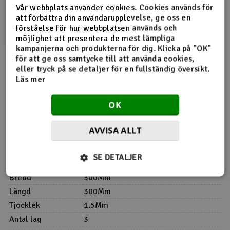
Vår webbplats använder cookies. Cookies används för
att förbättra din användarupplevelse, ge oss en
förståelse för hur webbplatsen används och
Produktinfo
Tipsa en vän
Recensioner
möjlighet att presentera de mest lämpliga
kampanjerna och produkterna för dig. Klicka på "OK"
för att ge oss samtycke till att använda cookies,
eller tryck på se detaljer för en fullständig översikt.
Läs mer
Produktinformation
OK
Fanerark för modellbyggnad. Väl lämpad för förstyvningar,
förstärkningar och reparationer. Plattorna är fyrkantiga
AVVISA ALLT
30x30cm. Plywood kryssas i 3 lager.
PS! Produkttexten är maskinöversatt från norska.
SE DETALJER
Bredd
300Mm
Längd
300Mm
Tjocklek
1.5Mm
Antal lag
3