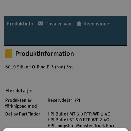
Outlet
Produktinfo
Tipsa en vän
Recensioner
Radioutrustning
Raketer
Produktinformation
Scooter & elfordon
6819 Silikon O-Ring P-3 (röd) 5st
Smarthem, lek och hobby
V
Solenergi
Hä
Fler detaljer
Vi
Verktyg, utrustning och tillbehör
Produkten är
Reservdelar HPI
förknippad med
Al
Presentkort
Del av PartFinder
HPI Bullet MT 3.0 RTR WP 2.4G
Di
HPI Bullet ST 3.0 RTR WP 2.4G
HPI Jumpshot Monster Truck Flux