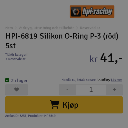
Båtar
Drönare
Hem
Verktyg, utrustning och tillbehör
Reservdelar
HPI-6819 Silikon O-Ring P-3 (röd)
Drönare för FPV
5st
41,-
Flygplan
Tillhör kategori
kr
Reservdelar
Helikopter
V
2 i lager
Handla nu,
betala senare.
Läs mer
Kamerautrustning
-
+
Modellbygg- och byggsatser
Kjøp
Modelljärnväg
ArtikelID: 3235
, Produktnr: HP6819
Motor & tillbehör