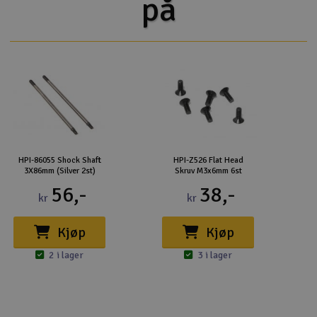
på
HPI-86055 Shock Shaft
HPI-Z526 Flat Head
3X86mm (Silver 2st)
Skruv M3x6mm 6st
56,-
38,-
kr
kr
Kjøp
Kjøp
2 i lager
3 i lager