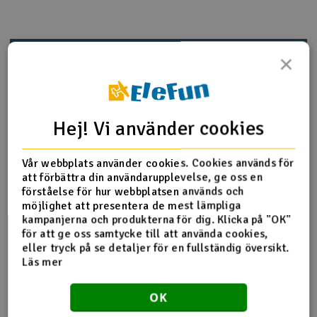
Outlet
Produktinfo
Tipsa en vän
Recensioner
×
Radioutrustning
Raketer
Hej! Vi använder cookies
Produktinformation
Scooter & elfordon
Z567 TP. Bindhuvudskruv M3x10mm 10st
Vår webbplats använder cookies. Cookies används för
Smarthem, lek och hobby
V
att förbättra din användarupplevelse, ge oss en
förståelse för hur webbplatsen används och
Solenergi
möjlighet att presentera de mest lämpliga
Hä
Fler detaljer
kampanjerna och produkterna för dig. Klicka på "OK"
Vi
för att ge oss samtycke till att använda cookies,
Verktyg, utrustning och tillbehör
Produkten är
Reservdelar HPI
eller tryck på se detaljer för en fullständig översikt.
förknippad med
Läs mer
Al
Presentkort
Del av PartFinder
HPI Savage X 4.6 - RTR
Di
HPI WR8 3.0 1996 Ford Escort RS
OK
Cosworth 4WD
HPI WR8 3.0 2001 WRC Subaru