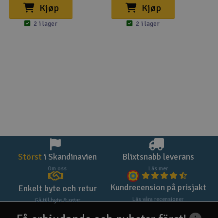
Kjøp
Kjøp
2 i lager
2 i lager
Störst
i Skandinavien
Blixtsnabb leverans
Om oss
Läs mer
Kundrecension på prisjakt
Enkelt byte och retur
Läs våra recensioner
Gå till byte & retur