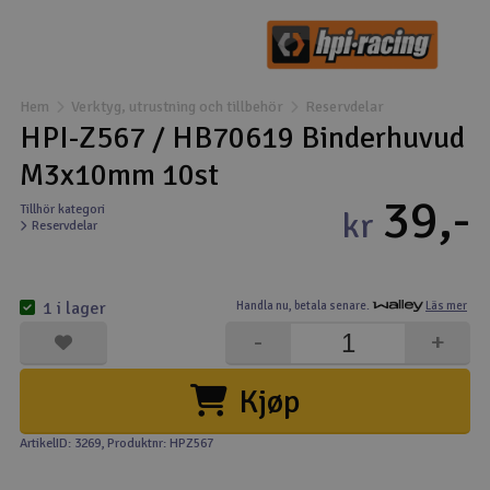
Båtar
Drönare
Hem
Verktyg, utrustning och tillbehör
Reservdelar
HPI-Z567 / HB70619 Binderhuvud
Drönare för FPV
M3x10mm 10st
39,-
Flygplan
Tillhör kategori
kr
Reservdelar
Helikopter
V
1 i lager
Handla nu,
betala senare.
Läs mer
Kamerautrustning
-
+
Modellbygg- och byggsatser
Kjøp
Modelljärnväg
ArtikelID: 3269
, Produktnr: HPZ567
Motor & tillbehör