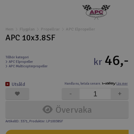
Båtar
Drönare
Hem
Flygplan
Propellrar
APC Elpropeller
APC 10x3.8SF
Drönare för FPV
46,-
Flygplan
Tillhör kategori
kr
APC Elpropeller
APC Multicopterpropeller
Helikopter
V
Utsåld
Handla nu,
betala senare.
Läs mer
Kamerautrustning
-
+
Modellbygg- och byggsatser
Övervaka
Modelljärnväg
ArtikelID: 3371
, Produktnr: LP10038SF
Motor & tillbehör