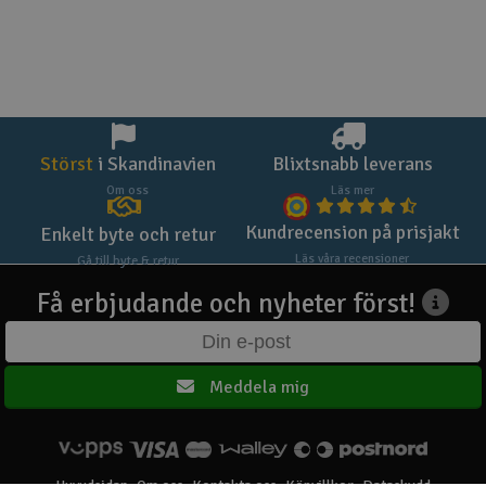
Störst
i Skandinavien
Blixtsnabb leverans
Om oss
Läs mer
Kundrecension på prisjakt
Enkelt byte och retur
Läs våra recensioner
Gå till byte & retur
Få erbjudande och nyheter först!
Meddela mig
Huvudsidan
Om oss
Kontakta oss
Köpvillkor
Dataskydd