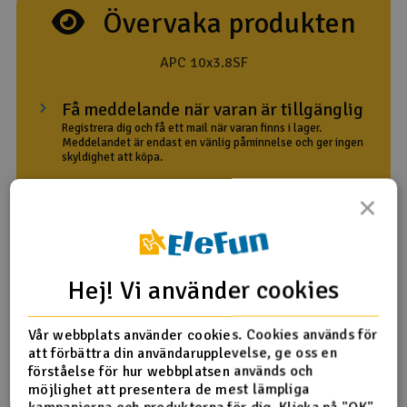
Övervaka produkten
Outlet
APC 10x3.8SF
Radioutrustning
Få meddelande när varan är tillgänglig
Raketer
Registrera dig och få ett mail när varan finns i lager.
Meddelandet är endast en vänlig påminnelse och ger ingen
skyldighet att köpa.
Scooter & elfordon
×
Din e-postadress
Smarthem, lek och hobby
V
Med meddelande
Solenergi
Hä
Vi
Hej! Vi använder cookies
Verktyg, utrustning och tillbehör
Ge mig meddelande
Vår webbplats använder cookies. Cookies används för
Al
Presentkort
att förbättra din användarupplevelse, ge oss en
Di
förståelse för hur webbplatsen används och
möjlighet att presentera de mest lämpliga