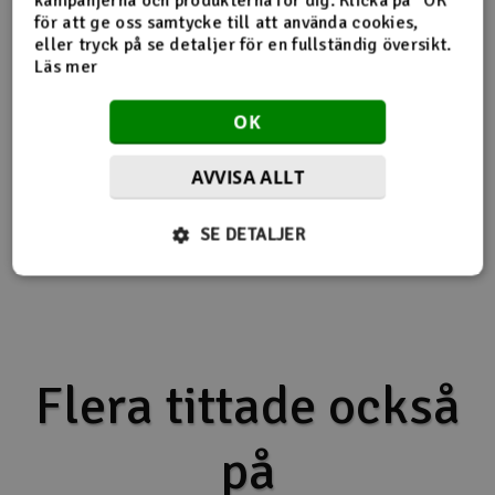
kampanjerna och produkterna för dig. Klicka på "OK"
för att ge oss samtycke till att använda cookies,
eller tryck på se detaljer för en fullständig översikt.
Läs mer
Produktinfo
Tipsa en vän
Recensioner
OK
AVVISA ALLT
Produktinformation
SE DETALJER
APC 10 * 3,8SF
Flera tittade också
på