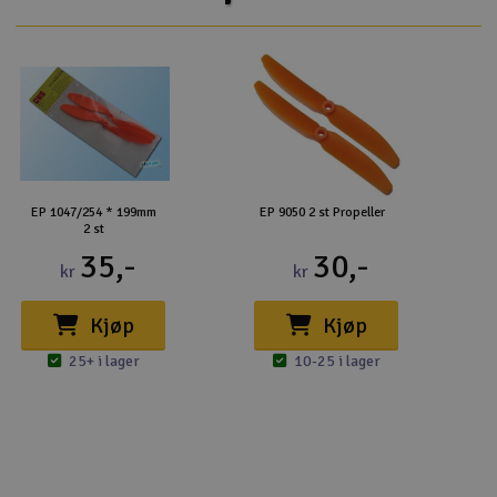
EP 1047/254 * 199mm
EP 9050 2 st Propeller
2 st
35,-
30,-
kr
kr
Kjøp
Kjøp
25+ i lager
10-25 i lager