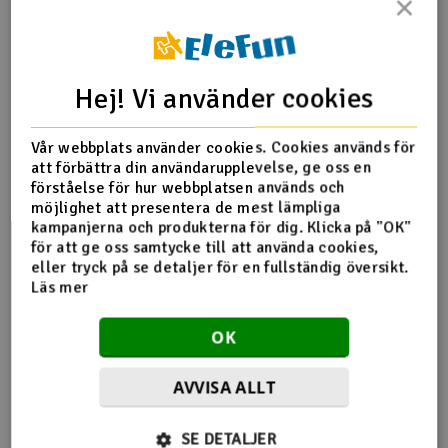
×
Outlet
Produktinfo
Tipsa en vän
Recensioner
Radioutrustning
Hej! Vi använder cookies
Raketer
Vår webbplats använder cookies. Cookies används för
att förbättra din användarupplevelse, ge oss en
Produktinformation
Scooter & elfordon
förståelse för hur webbplatsen används och
möjlighet att presentera de mest lämpliga
kampanjerna och produkterna för dig. Klicka på "OK"
DB145 gängstänger 70 cm 4-40 (0,093 tum dia)
Smarthem, lek och hobby
V
för att ge oss samtycke till att använda cookies,
eller tryck på se detaljer för en fullständig översikt.
Solenergi
Läs mer
Hä
Vi
Verktyg, utrustning och tillbehör
OK
Flera tittade också
Al
Presentkort
AVVISA ALLT
Di
på
SE DETALJER