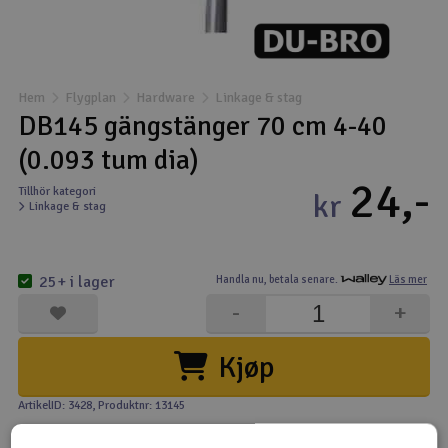
Båtar
Drönare
Hem
Flygplan
Hardware
Linkage & stag
DB145 gängstänger 70 cm 4-40
Drönare för FPV
(0.093 tum dia)
24,-
Flygplan
Tillhör kategori
kr
Linkage & stag
Helikopter
V
25+ i lager
Handla nu,
betala senare.
Läs mer
Kamerautrustning
-
+
Modellbygg- och byggsatser
Kjøp
Modelljärnväg
ArtikelID: 3428
, Produktnr: 13145
Motor & tillbehör