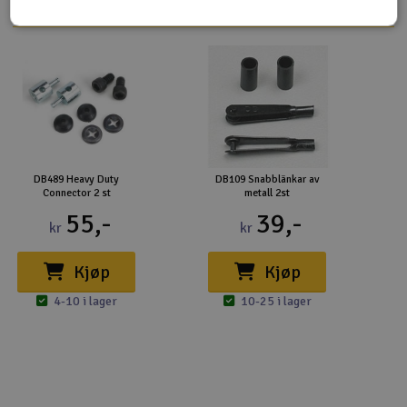
DB489 Heavy Duty
DB109 Snabblänkar av
Connector 2 st
metall 2st
55,-
39,-
kr
kr
Kjøp
Kjøp
4-10 i lager
10-25 i lager