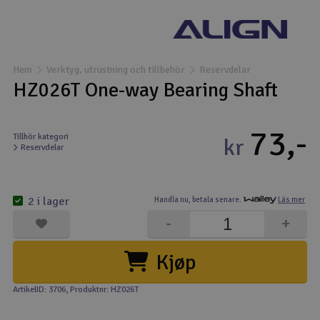
Båtar
Drönare
Hem
Verktyg, utrustning och tillbehör
Reservdelar
HZ026T One-way Bearing Shaft
Drönare för FPV
73,-
Flygplan
Tillhör kategori
kr
Reservdelar
Helikopter
V
2 i lager
Handla nu,
betala senare.
Läs mer
Kamerautrustning
-
+
Modellbygg- och byggsatser
Kjøp
Modelljärnväg
ArtikelID: 3706
, Produktnr: HZ026T
Motor & tillbehör