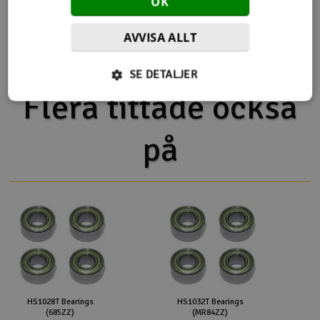
OK
HS1218-01 Main Gear
Del av PartFinder
Align T-Rex 450LP :: Komplett
AVVISA ALLT
Helipakke
SE DETALJER
Flera tittade också
på
HS1028T Bearings
HS1032T Bearings
(685ZZ)
(MR84ZZ)