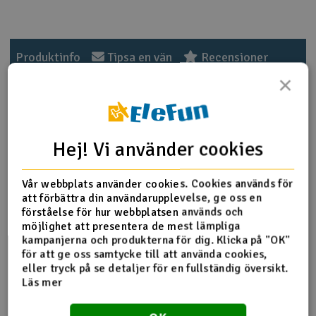
Outlet
Produktinfo
Tipsa en vän
Recensioner
Radioutrustning
×
Raketer
Produktinformation
Scooter & elfordon
Hej! Vi använder cookies
One-way Bearing Shaft
Smarthem, lek och hobby
V
Vår webbplats använder cookies. Cookies används för
Length:21.5mm
att förbättra din användarupplevelse, ge oss en
Solenergi
Max outer diameter:8
Hä
förståelse för hur webbplatsen används och
Hole outer diameter:6
Vi
möjlighet att presentera de mest lämpliga
Hole inner diameter:5
Verktyg, utrustning och tillbehör
kampanjerna och produkterna för dig. Klicka på "OK"
för att ge oss samtycke till att använda cookies,
eller tryck på se detaljer för en fullständig översikt.
Al
Presentkort
Fler detaljer
Di
Läs mer
Produkten är
Reservedeler Align T-Rex 450
förknippad med
Align