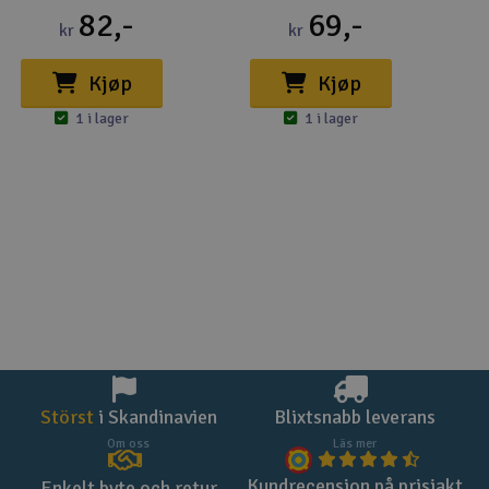
82,-
69,-
kr
kr
Kjøp
Kjøp
1 i lager
1 i lager
Störst
i Skandinavien
Blixtsnabb leverans
Om oss
Läs mer
Kundrecension på prisjakt
Enkelt byte och retur