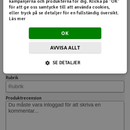
kampanjerna och produkterna för dig. Klicka på "OK"
för att ge oss samtycke till att använda cookies,
eller tryck på se detaljer för en fullständig översikt.
Läs mer
Ge din feedback
OK
Produkt
AVVISA ALLT
E-Flite Carbon-Z Float Set
Välj betyg
SE DETALJER
Rubrik
Produktrecension