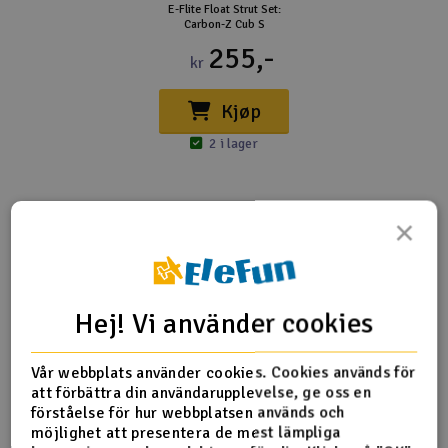
E-Flite Float Strut Set:
Carbon-Z Cub S
255,-
kr
Kjøp
2 i lager
×
Produktrecensioner
Hej! Vi använder cookies
Tyvärr ingen feedback om denna produkt ännu.
Vår webbplats använder cookies. Cookies används för
att förbättra din användarupplevelse, ge oss en
förståelse för hur webbplatsen används och
möjlighet att presentera de mest lämpliga