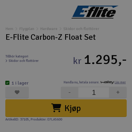
Båtar
Drönare
Hem
Flygplan
Hardware
Skidor och flottörer
E-Flite Carbon-Z Float Set
Drönare för FPV
1.295,-
Flygplan
Tillhör kategori
kr
Skidor och flottörer
Helikopter
V
1 i lager
Handla nu,
betala senare.
Läs mer
Kamerautrustning
-
+
Modellbygg- och byggsatser
Kjøp
Modelljärnväg
ArtikelID: 37105
, Produktnr: EFLA5600
Motor & tillbehör