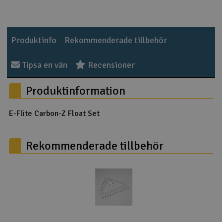
Outlet
Produktinfo
Rekommenderade tillbehör
Radioutrustning
Tipsa en vän
Recensioner
Raketer
Produktinformation
Scooter & elfordon
E-Flite Carbon-Z Float Set
Smarthem, lek och hobby
V
Solenergi
Rekommenderade tillbehör
Hä
Vi
Verktyg, utrustning och tillbehör
Al
Presentkort
Di