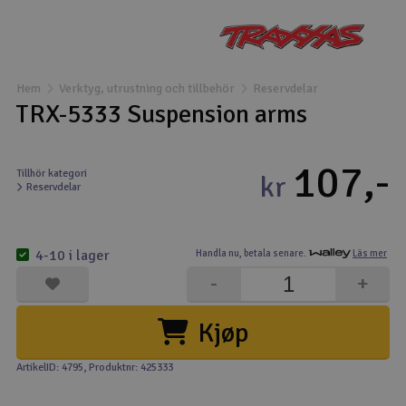
Båtar
Drönare
Hem
Verktyg, utrustning och tillbehör
Reservdelar
TRX-5333 Suspension arms
Drönare för FPV
107,-
Flygplan
Tillhör kategori
kr
Reservdelar
Helikopter
V
4-10 i lager
Handla nu,
betala senare.
Läs mer
Kamerautrustning
-
+
Modellbygg- och byggsatser
Kjøp
Modelljärnväg
ArtikelID: 4795
, Produktnr: 425333
Motor & tillbehör