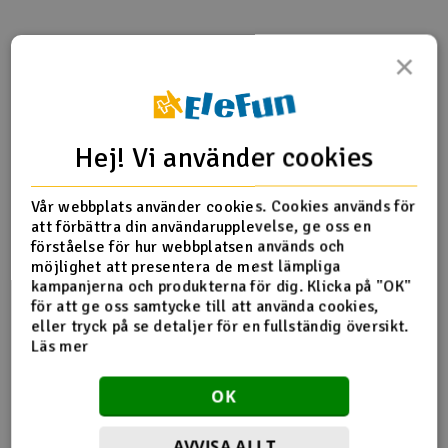
Outlet
×
Produktinfo
Delar
Tipsa en vän
Radioutrustning
Recensioner
Raketer
Hej! Vi använder cookies
Produktinformation
Scooter & elfordon
Vår webbplats använder cookies. Cookies används för
att förbättra din användarupplevelse, ge oss en
5333 Suspension arm upper (1)/ suspension arm lower (1)
Smarthem, lek och hobby
V
förståelse för hur webbplatsen används och
(rear, left or right)
möjlighet att presentera de mest lämpliga
Solenergi
kampanjerna och produkterna för dig. Klicka på "OK"
Hä
för att ge oss samtycke till att använda cookies,
Vi
eller tryck på se detaljer för en fullständig översikt.
Fler detaljer
Verktyg, utrustning och tillbehör
Läs mer
Produkten är
Reservedeler Traxxas
Al
förknippad med
Presentkort
OK
Di
AVVISA ALLT