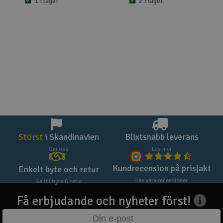
1 i lager
2 i lager
Störst
i Skandinavien
Blixtsnabb leverans
Om oss
Läs mer
Kundrecension på prisjakt
Enkelt byte och retur
Läs våra recensioner
Gå till byte & retur
Få erbjudande och nyheter först!