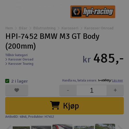
Båtar
Drönare
Hem
Bilar
Bilutrustning
Karosseri
Karosser Onroad
HPI-7452 BMW M3 GT Body
Drönare för FPV
(200mm)
485,-
Flygplan
Tillhör kategori
kr
Karosser Onroad
Karosser Touring
Helikopter
V
2 i lager
Handla nu,
betala senare.
Läs mer
Kamerautrustning
-
+
Modellbygg- och byggsatser
Kjøp
Modelljärnväg
ArtikelID: 4846
, Produktnr: H7452
Motor & tillbehör