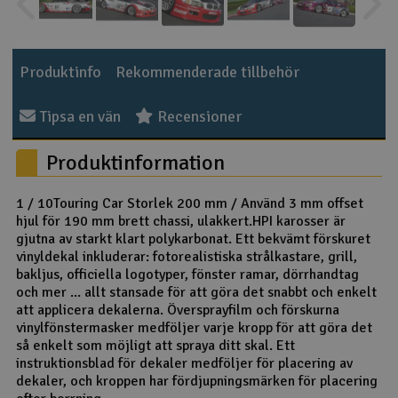
Outlet
Produktinfo
Rekommenderade tillbehör
Radioutrustning
Tipsa en vän
Recensioner
Raketer
Produktinformation
Scooter & elfordon
1 / 10Touring Car Storlek 200 mm / Använd 3 mm offset
Smarthem, lek och hobby
V
hjul för 190 mm brett chassi, ulakkert.HPI karosser är
gjutna av starkt klart polykarbonat. Ett bekvämt förskuret
Solenergi
vinyldekal inkluderar: fotorealistiska strålkastare, grill,
Hä
bakljus, officiella logotyper, fönster ramar, dörrhandtag
Vi
och mer ... allt stansade för att göra det snabbt och enkelt
Verktyg, utrustning och tillbehör
att applicera dekalerna. Översprayfilm och förskurna
vinylfönstermasker medföljer varje kropp för att göra det
Al
Presentkort
så enkelt som möjligt att spraya ditt skal. Ett
Di
instruktionsblad för dekaler medföljer för placering av
dekaler, och kroppen har fördjupningsmärken för placering