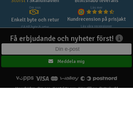
Störst
i Skandinavien
Blixtsnabb leverans
Om oss
Läs mer
Kundrecension på prisjakt
Enkelt byte och retur
Läs våra recensioner
Gå till byte & retur
Få erbjudande och nyheter först!
Meddela mig
Huvudsidan
Om oss
Kontakta oss
Köpvillkor
Dataskydd
Elefun AS © 2003 - 2026