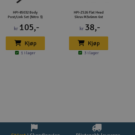
HPI-85032 Body
HPI-Z526 Flat Head
Post/Link Set (Nitro 3)
Skruv M3x6mm 6st
105,-
38,-
kr
kr
Kjøp
Kjøp
1 i lager
3 i lager