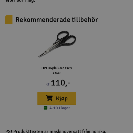
efter borrning.
Rekommenderade tillbehör
HPI Böjda karosseri
saxar
110,-
kr
Kjøp
4-10 i lager
PS! Produkttexten är maskinöversatt från norska.