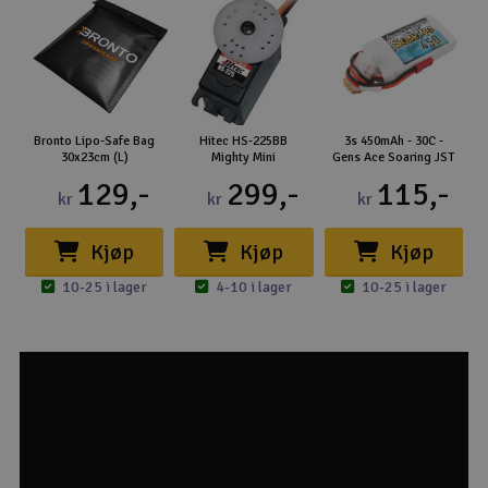
Bronto Lipo-Safe Bag
Hitec HS-225BB
3s 450mAh - 30C -
30x23cm (L)
Mighty Mini
Gens Ace Soaring JST
129,-
299,-
115,-
kr
kr
kr
Kjøp
Kjøp
Kjøp
10-25 i lager
4-10 i lager
10-25 i lager