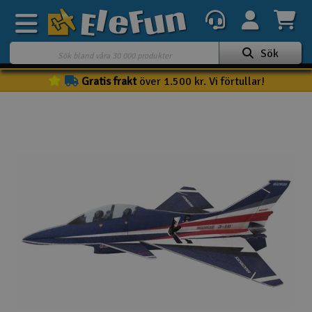
Sök
Gratis frakt
över 1.500 kr. Vi förtullar!
Veckans erbjudande
Outlet
Mina favoriter
K
Present kort
3D-print
Batteri & laddare
Bilar
Bilbana