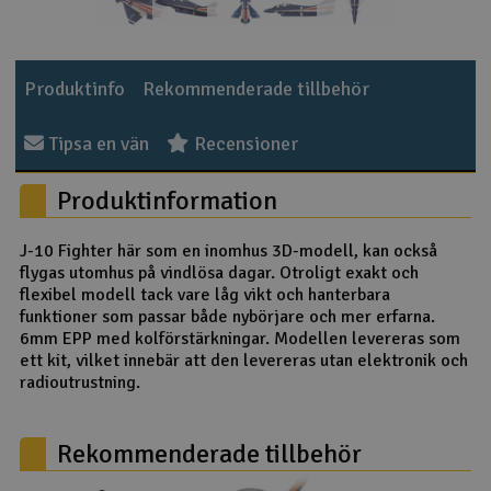
Outlet
Produktinfo
Rekommenderade tillbehör
Radioutrustning
Tipsa en vän
Recensioner
Raketer
Produktinformation
Scooter & elfordon
J-10 Fighter här som en inomhus 3D-modell, kan också
Smarthem, lek och hobby
V
flygas utomhus på vindlösa dagar. Otroligt exakt och
flexibel modell tack vare låg vikt och hanterbara
Solenergi
funktioner som passar både nybörjare och mer erfarna.
Hä
6mm EPP med kolförstärkningar. Modellen levereras som
Vi
ett kit, vilket innebär att den levereras utan elektronik och
Verktyg, utrustning och tillbehör
radioutrustning.
Al
Presentkort
Di
Rekommenderade tillbehör