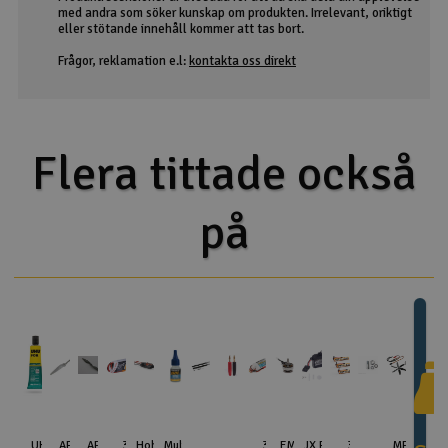
med andra som söker kunskap om produkten. Irrelevant, oriktigt
eller stötande innehåll kommer att tas bort.
Frågor, reklamation e.l:
kontakta oss direkt
Flera tittade också
på
UHU
APC
APC
3s
Hobbywing
Multiplex
HUDY
Fuse
3s
EMAX
JX PDI-
3s
Aero-Naut
MPX-1-019