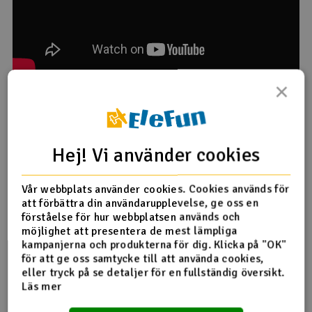
×
PS! Produkttexten är maskinöversatt från norska.
Specifikationer:
Hej! Vi använder cookies
Material
EPP
Vingspan
640Mm
Vår webbplats använder cookies. Cookies används för
Vikt
180G
att förbättra din användarupplevelse, ge oss en
Flygtid
Handla om. 5 min
förståelse för hur webbplatsen används och
Rekommenderat
3S ~ 350mAh
möjlighet att presentera de mest lämpliga
batteri
kampanjerna och produkterna för dig. Klicka på "OK"
för att ge oss samtycke till att använda cookies,
Byggtid
Handla om. 120min
eller tryck på se detaljer för en fullständig översikt.
Läs mer
Product details in english
Mer info på engelska