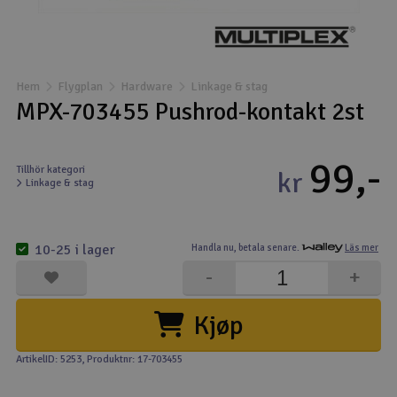
Båtar
Drönare
Hem
Flygplan
Hardware
Linkage & stag
MPX-703455 Pushrod-kontakt 2st
Drönare för FPV
99,-
Flygplan
Tillhör kategori
kr
Linkage & stag
Helikopter
V
10-25 i lager
Handla nu,
betala senare.
Läs mer
Kamerautrustning
-
+
Modellbygg- och byggsatser
Kjøp
Modelljärnväg
ArtikelID: 5253
, Produktnr: 17-703455
Motor & tillbehör