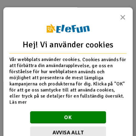
Outlet
×
Produktinfo
Tipsa en vän
Recensioner
Radioutrustning
Raketer
Hej! Vi använder cookies
Produktinformation
Scooter & elfordon
Vår webbplats använder cookies. Cookies används för
att förbättra din användarupplevelse, ge oss en
703455 Multiplex Pushrod-kontakt 2st
Smarthem, lek och hobby
förståelse för hur webbplatsen används och
V
möjlighet att presentera de mest lämpliga
kampanjerna och produkterna för dig. Klicka på "OK"
Solenergi
Hä
för att ge oss samtycke till att använda cookies,
Fler detaljer
Vi
eller tryck på se detaljer för en fullständig översikt.
Verktyg, utrustning och tillbehör
Läs mer
Produkten är
Multiplex Easyglider
förknippad med
Al
OK
Presentkort
Di
AVVISA ALLT