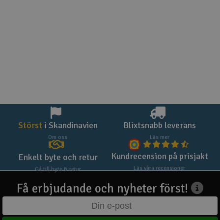
Störst
i Skandinavien
Blixtsnabb leverans
Om oss
Läs mer
Kundrecension på prisjakt
Enkelt byte och retur
Läs våra recensioner
Gå till byte & retur
Få erbjudande och nyheter först!