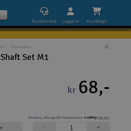
Kundservice
Logga in
Kundvagn
hör
Reservdelar
Skriv prod
Shaft Set M1
Kontak
68,-
Öpp
kr
Kla
E-p
Handla nu,
dela upp eller
betala senare.
Läs mer
Tel
-
+
er