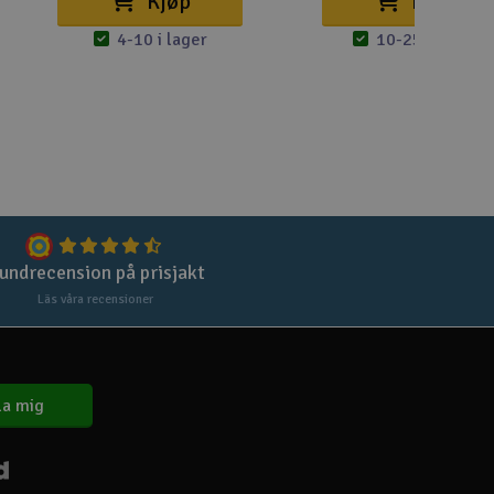
Kjøp
Kjøp
4-10 i lager
10-25 i lager
Spa
Skr
Töm
undrecension på prisjakt
Läs våra recensioner
a mig