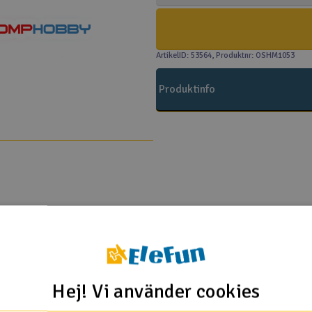
ArtikelID: 53564
, Produktnr: OSHM1053
Produktinfo
 OMP Hobby M1
Hej! Vi använder cookies