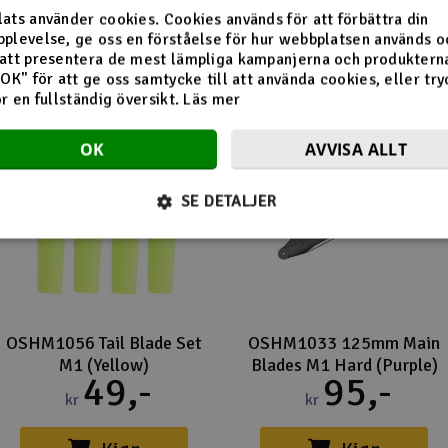
Flera tittade också på
ats använder cookies. Cookies används för att förbättra din
plevelse, ge oss en förståelse för hur webbplatsen används o
att presentera de mest lämpliga kampanjerna och produkterna
"OK" för att ge oss samtycke till att använda cookies, eller try
ör en fullständig översikt.
Läs mer
OK
AVVISA ALLT
SE DETALJER
OSHM1056 Tail Blade Set
OSHM1033 125mm Main
M1 (Yellow)
Blades M1 Hard (Purple)
49,-
95,-
kr
kr