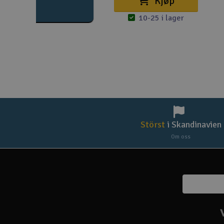
Kjøp
10-25 i lager
Störst
i Skandinavien
Om oss