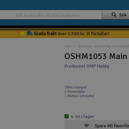
Sök
Gratis frakt
över 1.500 kr. Vi förtullar!
Hem
Verktyg, utrustning och tillbe
OSHM1053 Main 
Producent OMP Hobby
Tillhör kategori
Reservdelar
Muttrar och bultar
4-10 i lager
Spara till favorit