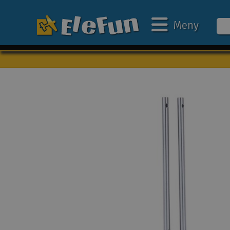
Meny
Veckans erbjudande
Outlet
Mina favoriter
Present kort
3D-print
Batteri & laddare
Bilar
Bilbana
Båtar