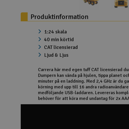
Scooter & elfordon
Produktinformation
Smarthem, lek och hobby
Solenergi
1:24 skala
40 min körtid
Verktyg, utrustning och tillbehör
CAT licensierad
Presentkort
Ljud & Ljus
Carrera här med egen tuff CAT licensierad du
Dumpern kan vända på hjulen, tippa planet och
minuter på en laddning. Med 2,4 GHz är du g
körning med upp till 16 andra radioanvändare
medföljande USB-laddaren. Levereras komple
behöver för att köra med undantag för 2x AAA