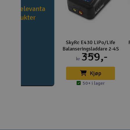
e fler relevanta
produkter
SkyRc E430 LiPo/Life
Balanseringsladdare 2-4S
359,-
220V
kr
Kjøp
50+ i lager