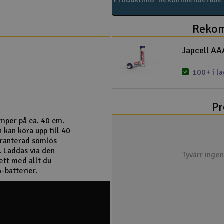
Produktinfo
Rekommenderade t
Rekom
Japcell AAA
100+ i l
Pr
mper på ca. 40 cm.
 kan köra upp till 40
aranterad sömlös
. Laddas via den
Tyvärr inge
tt med allt du
-batterier.