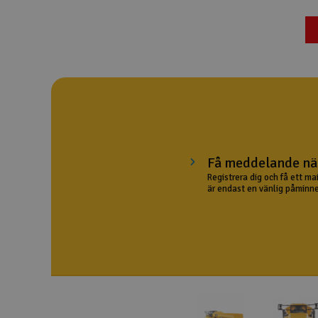
Drönare
Drönare för FPV
Flygplan
Helikopter
Kamerautrustning
Få meddelande när
Modellbygg- och byggsatser
Registrera dig och få ett ma
är endast en vänlig påminne
Modelljärnväg
Motor & tillbehör
Outlet
Radioutrustning
Raketer