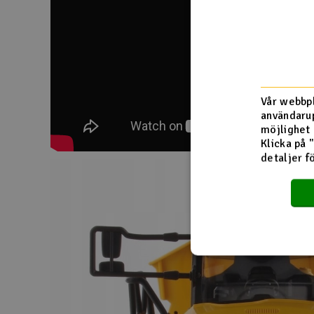
Vår webbpl
användarup
möjlighet 
Klicka på 
detaljer f