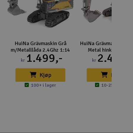
HuiNa Grävmaskin Grå
HuiNa Grävmaskin Grö
m/Metalllåda 2.4Ghz 1:14
Metal hink 2.4G 1:1
1.499,-
2.499,
kr
kr
Kjøp
Kjøp
100+ i lager
10-25 i lager