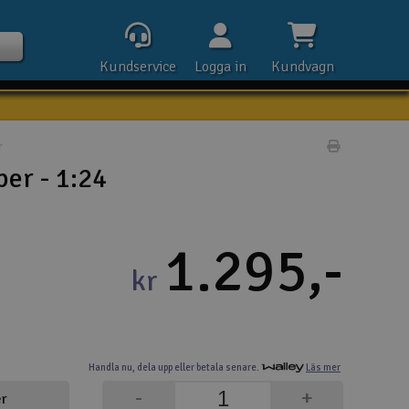
Kundservice
Logga in
Kundvagn
r
Skriv prod
er - 1:24
Kontak
1.295,-
Öpp
kr
Kla
E-p
Handla nu,
dela upp eller
betala senare.
Läs mer
Tel
-
+
er