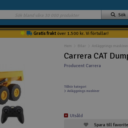
Sök
Gratis frakt
över 1.500 kr. Vi förtullar!
Hem
Bilar
Anläggnings maskine
Carrera CAT Dump
Producent Carrera
Tillhör kategori
Anläggnings maskiner
Utsåld
Spara till favorit