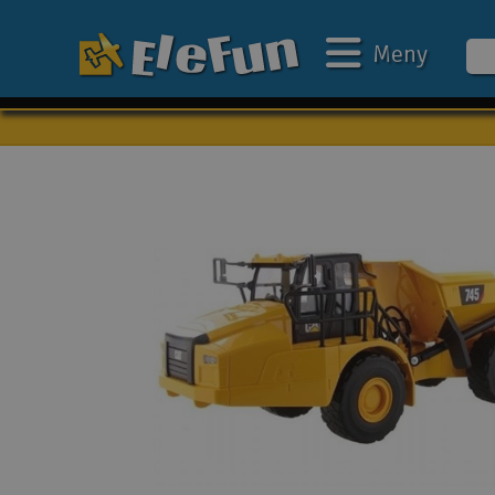
Meny
Veckans erbjudande
Outlet
Mina favoriter
Present kort
3D-print
Batteri & laddare
Bilar
Bilbana
Båtar