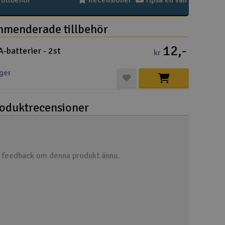
illbehör
Recensioner
Tipsa en vän
Cou
menderade tillbehör
12,-
-batterier - 2st
kr
ager
Varuko
Här kan du
oduktrecensioner
Vi beräkna
Alla priser 
Din försänd
n feedback om denna produkt ännu.
Änd
Pre
Häm