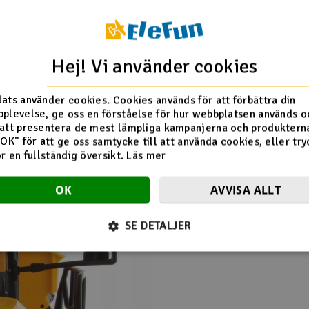
Riktlinjer
Produktrecensioner är avsedda f
produkten. Irrelevant, oriktigt e
Frågor, reklamation e.l:
kontakta 
Hej! Vi använder cookies
ats använder cookies. Cookies används för att förbättra din
plevelse, ge oss en förståelse för hur webbplatsen används o
att presentera de mest lämpliga kampanjerna och produkterna
"OK" för att ge oss samtycke till att använda cookies, eller try
ör en fullständig översikt.
Läs mer
OK
AVVISA ALLT
SE DETALJER