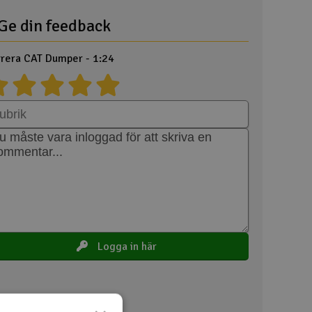
Ge din feedback
Spa
Skr
rera CAT Dumper - 1:24
Töm
Logga in här