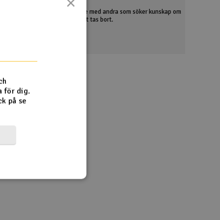
×
ör att du ska dela din upplevelse med andra som söker kunskap om
ller stötande innehåll kommer att tas bort.
oss direkt
ch
 för dig.
ck på se