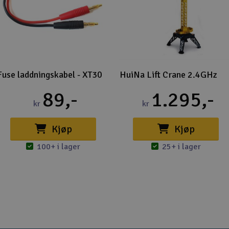
Fuse laddningskabel - XT30
HuiNa Lift Crane 2.4GHz
89,-
1.295,-
kr
kr
Kjøp
Kjøp
100+ i lager
25+ i lager