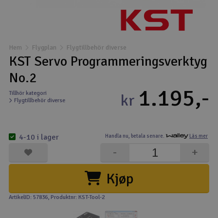
Båtar
Drönare
Hem
Flygplan
Flygtillbehör diverse
KST Servo Programmeringsverktyg
Drönare för FPV
No.2
1.195,-
Flygplan
Tillhör kategori
kr
Flygtillbehör diverse
Helikopter
V
4-10 i lager
Handla nu,
betala senare.
Läs mer
Kamerautrustning
-
+
Modellbygg- och byggsatser
Kjøp
Modelljärnväg
ArtikelID: 57836
, Produktnr: KST-Tool-2
Motor & tillbehör