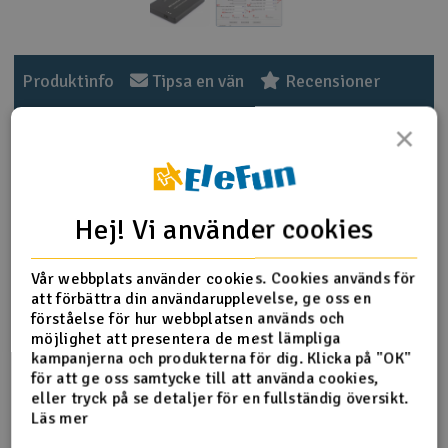
Outlet
Produktinfo
Tipsa en vän
Recensioner
Radioutrustning
×
Raketer
Produktinformation
Scooter & elfordon
Hej! Vi använder cookies
Denna programmeringsbox används för KST V6 & V8 servon.
Smarthem, lek och hobby
V
Denna box är avsedd att användas med en PC-anslutning,
progboxen har en USB-C-kontakt.
Vår webbplats använder cookies. Cookies används för
Solenergi
Hä
att förbättra din användarupplevelse, ge oss en
PS! Produkttexten är maskinöversatt från norska.
Vi
förståelse för hur webbplatsen används och
Verktyg, utrustning och tillbehör
möjlighet att presentera de mest lämpliga
Detta verktyg ger dig möjlighet att programmera V6 & V8
kampanjerna och produkterna för dig. Klicka på "OK"
servo ner till minsta detalj med hjälp av en PC.
för att ge oss samtycke till att använda cookies,
Al
Presentkort
eller tryck på se detaljer för en fullständig översikt.
Di
Se mer information
Tryck på knappen
Längst ner på
Läs mer
produktsidan för att få den engelska användarguiden.