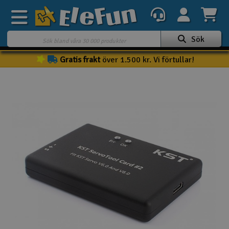
Sök
Gratis frakt
över 1.500 kr. Vi förtullar!
Veckans erbjudande
Outlet
Mina favoriter
K
Present kort
3D-print
Batteri & laddare
Bilar
Bilbana