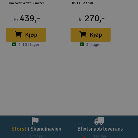
of control position setting: 1500us, out of control time
Oracover White 2 meter
KST DS113MG
setting: 1-1.5S
4. Reverse setting: Check according to the users
439,-
270,-
environment to change the forward and reverse direction
kr
kr
of the servo.
5. 20k_sel setting: servo PWM drive frequency setting.
Kjøp
Kjøp
Factory setting: V8.0 version servo is unchecked, the
default is 333Hz drive, V6.0 version is checked, it is 20KHZ
4-10 i lager
3 i lager
drive.
6. Spd_sel setting: servo speed control, used in
conjunction with 6.1 "SPD" setting, the speed is
determined by 6.1 after selection. 0 is stop. However, 100
is the fastest. Generally do not select it when leaving the
factory.
7. Soft_start setting: soft start setting, after ticking, when
the steering gear is powered on, when the position of the
steering wheel is inconsistent with the signal position, the
steering will Rotate at a constant speed to the signal
position, and the speed is determined by the value of 6.1.
Factory setting: Both V6.0 and V8.0 versions are checked.
8. Pulse range setting: Factory setting: 1, 500-1500us-
Störst
i Skandinavien
Blixtsnabb leverans
2500; 2, 900us-1500us-2100us, etc.
9. Angle stroke setting: Set different values ??according to
Om oss
Läs mer